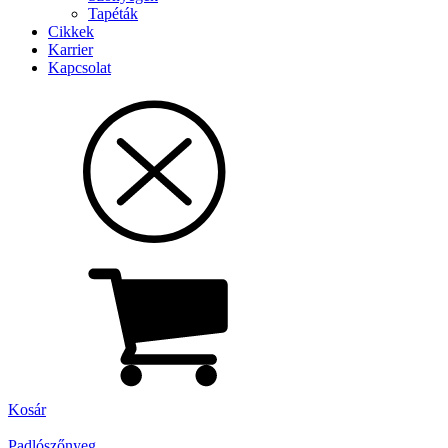
Tapéták
Cikkek
Karrier
Kapcsolat
Kosár
Padlószőnyeg