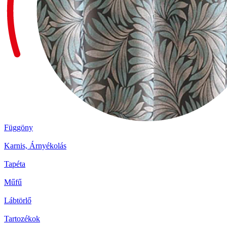
Függöny
Karnis, Árnyékolás
Tapéta
Műfű
Lábtörlő
Tartozékok