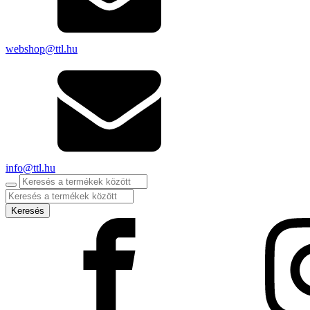
webshop@ttl.hu
info@ttl.hu
Products
search
Keresés