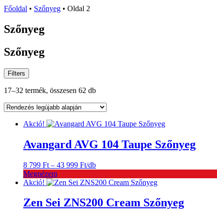
Főoldal
•
Szőnyeg
•
Oldal 2
Szőnyeg
Szőnyeg
Filters
Sorted
17–32 termék, összesen 62 db
by
latest
Akció!
Avangard AVG 104 Taupe Szőnyeg
Ártartomány:
8 799
Ft
–
43 999
Ft
/db
8
Megnézem
799 Ft
Akció!
-
43
Zen Sei ZNS200 Cream Szőnyeg
999 Ft