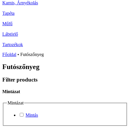
Karnis, Árnyékolás
Tapéta
Műfű
Lábtörlő
Tartozékok
Főoldal
•
Futószőnyeg
Futószőnyeg
Filter products
Mintázat
Mintázat
Mintás