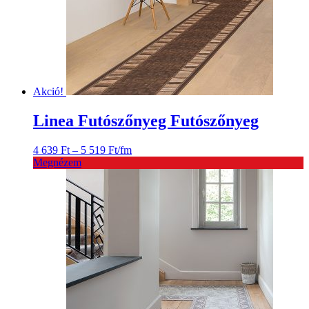
Akció!
Linea Futószőnyeg Futószőnyeg
Ártartomány:
4 639
Ft
–
5 519
Ft
/fm
4
Megnézem
639 Ft
-
5
519 Ft