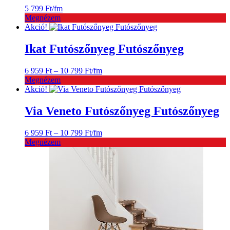
5 799
Ft
/fm
Megnézem
Akció!
Ikat Futószőnyeg Futószőnyeg
Ártartomány:
6 959
Ft
–
10 799
Ft
/fm
6
Megnézem
959 Ft
Akció!
-
10
Via Veneto Futószőnyeg Futószőnyeg
799 Ft
Ártartomány:
6 959
Ft
–
10 799
Ft
/fm
6
Megnézem
959 Ft
-
10
799 Ft