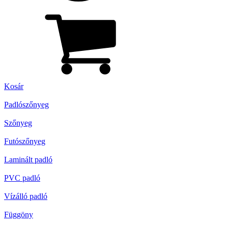
Kosár
Padlószőnyeg
Szőnyeg
Futószőnyeg
Laminált padló
PVC padló
Vízálló padló
Függöny