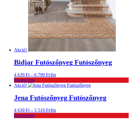
Akció!
Bidjar Futószőnyeg Futószőnyeg
Ártartomány:
4 639
Ft
–
6 799
Ft
/fm
4
Megnézem
639 Ft
Akció!
-
6
Jena Futószőnyeg Futószőnyeg
799 Ft
Ártartomány:
4 639
Ft
–
5 519
Ft
/fm
4
Megnézem
639 Ft
-
5