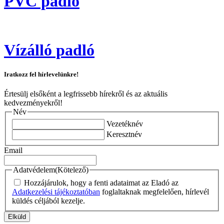
PVC padló
Vízálló padló
Iratkozz fel hírlevelünkre!
Értesülj elsőként a legfrissebb hírekről és az aktuális
kedvezményekről!
Név
Vezetéknév
Keresztnév
Email
Adatvédelem
(Kötelező)
Hozzájárulok, hogy a fenti adataimat az Eladó az
Adatkezelési tájékoztatóban
foglaltaknak megfelelően, hírlevél
küldés céljából kezelje.