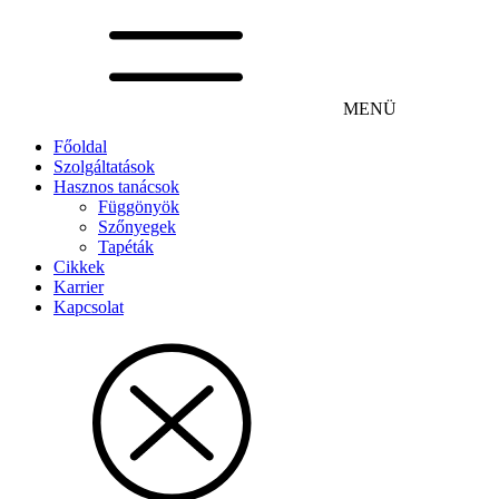
MENÜ
Főoldal
Szolgáltatások
Hasznos tanácsok
Függönyök
Szőnyegek
Tapéták
Cikkek
Karrier
Kapcsolat