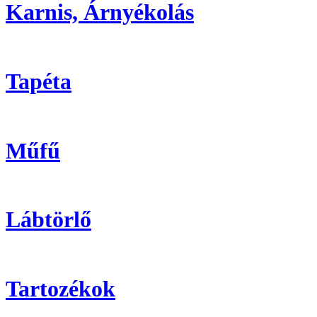
Karnis, Árnyékolás
Tapéta
Műfű
Lábtörlő
Tartozékok