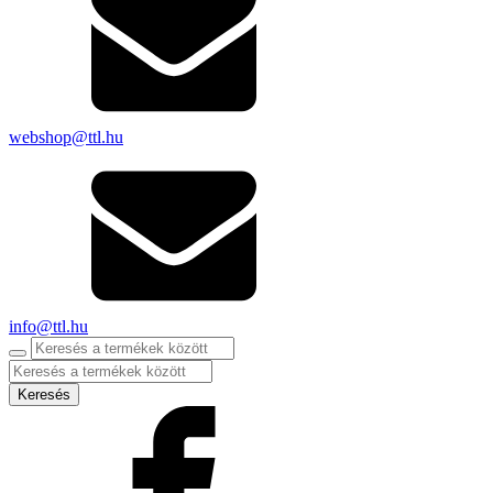
webshop@ttl.hu
info@ttl.hu
Products
search
Keresés