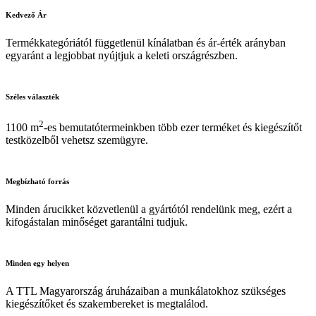
519 Ft
Kedvező
Ár
Termékkategóriától függetlenül kínálatban és ár-érték arányban
egyaránt a legjobbat nyújtjuk a keleti országrészben.
Széles
választék
2
1100 m
-es bemutatótermeinkben több ezer terméket és kiegészítőt
testközelből vehetsz szemügyre.
Megbízható
forrás
Minden árucikket közvetlenül a gyártótól rendelünk meg, ezért a
kifogástalan minőséget garantálni tudjuk.
Minden
egy helyen
A TTL Magyarország áruházaiban a munkálatokhoz szükséges
kiegészítőket és szakembereket is megtalálod.