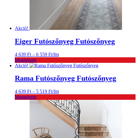
Akció!
Eiger Futószőnyeg Futószőnyeg
Ártartomány:
4 639
Ft
–
6 559
Ft
/fm
4
Megnézem
639 Ft
Akció!
-
6
Rama Futószőnyeg Futószőnyeg
559 Ft
Ártartomány:
4 639
Ft
–
5 519
Ft
/fm
4
Megnézem
639 Ft
-
5
519 Ft