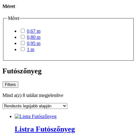
Méret
Méret
0,67 m
0,80 m
0,95 m
1 m
Futószőnyeg
Filters
Sorted
Mind a(z) 8 találat megjelenítve
by
latest
Listra Futószőnyeg