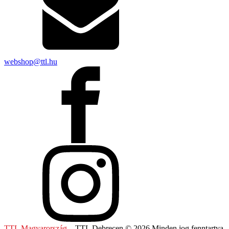
webshop@ttl.hu
TTL Magyarország
– TTL Debrecen © 2026 Minden jog fenntartva