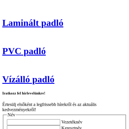
Laminált padló
PVC padló
Vízálló padló
Iratkozz fel hírlevelünkre!
Értesülj elsőként a legfrissebb hírekről és az aktuális
kedvezményekről!
Név
Vezetéknév
Keresztnév