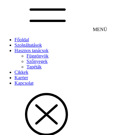
MENÜ
Főoldal
Szolgáltatások
Hasznos tanácsok
Függönyök
Szőnyegek
Tapéták
Cikkek
Karrier
Kapcsolat