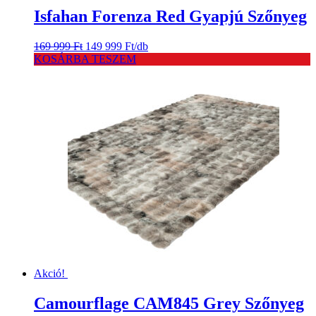
Isfahan Forenza Red Gyapjú Szőnyeg
Original
Current
169 999
Ft
149 999
Ft
/db
price
price
KOSÁRBA TESZEM
was:
is:
169
149
999 Ft.
999 Ft.
Akció!
Camourflage CAM845 Grey Szőnyeg