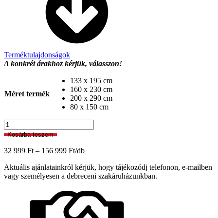
Terméktulajdonságok
A konkrét árakhoz kérjük, válasszon!
133 x 195 cm
160 x 230 cm
Méret termék
200 x 290 cm
80 x 150 cm
Masai
014-
Kosárba teszem
0001
6292
Ártartomány:
32 999
Ft
–
156 999
Ft
/db
Szőnyeg
32
mennyiség
Aktuális ajánlatainkról kérjük, hogy tájékozódj telefonon, e-mailben
999 Ft
vagy személyesen a debreceni szakáruházunkban.
-
156
999 Ft