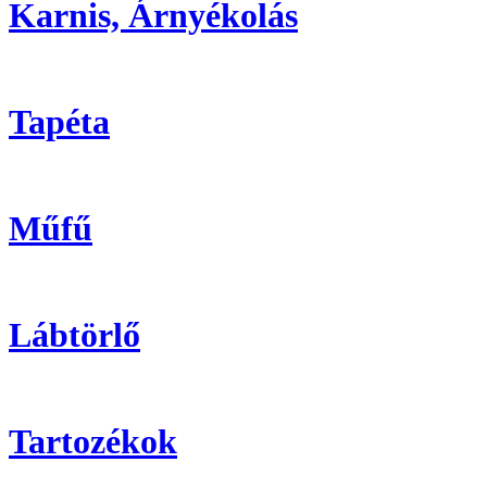
Karnis, Árnyékolás
Tapéta
Műfű
Lábtörlő
Tartozékok