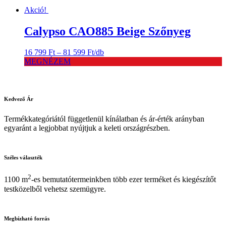
Akció!
Calypso CAO885 Beige Szőnyeg
Ártartomány:
16 799
Ft
–
81 599
Ft
/db
16
MEGNÉZEM
799 Ft
-
81
599 Ft
Kedvező
Ár
Termékkategóriától függetlenül kínálatban és ár-érték arányban
egyaránt a legjobbat nyújtjuk a keleti országrészben.
Széles
választék
2
1100 m
-es bemutatótermeinkben több ezer terméket és kiegészítőt
testközelből vehetsz szemügyre.
Megbízható
forrás