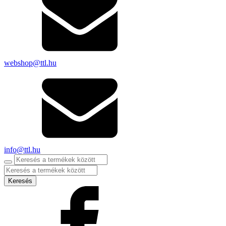
webshop@ttl.hu
info@ttl.hu
Products
search
Keresés