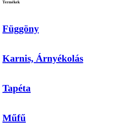
Termékek
Függöny
Karnis, Árnyékolás
Tapéta
Műfű