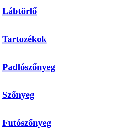
Lábtörlő
Tartozékok
Padlószőnyeg
Szőnyeg
Futószőnyeg