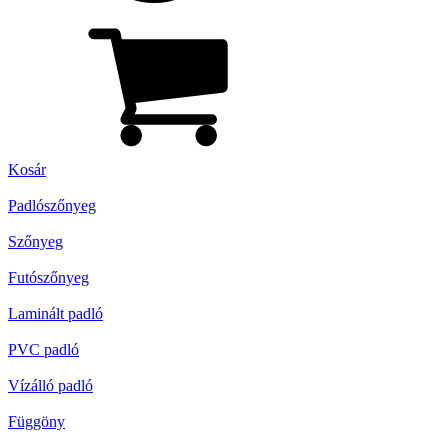
Kosár
Padlószőnyeg
Szőnyeg
Futószőnyeg
Laminált padló
PVC padló
Vízálló padló
Függöny