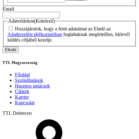
Email
Adatvédelem
(Kötelező)
Hozzájárulok, hogy a fenti adataimat az Eladó az
Adatkezelési tájékoztatóban
foglaltaknak megfelelően, hírlevél
küldés céljából kezelje.
TTL Magyarország
Főoldal
Szolgáltatások
Hasznos tanácsok
Cikkek
Karrier
Kapcsolat
TTL
Debrecen