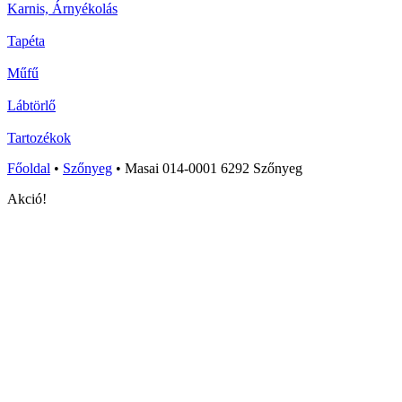
Karnis, Árnyékolás
Tapéta
Műfű
Lábtörlő
Tartozékok
Főoldal
•
Szőnyeg
•
Masai 014-0001 6292 Szőnyeg
Akció!