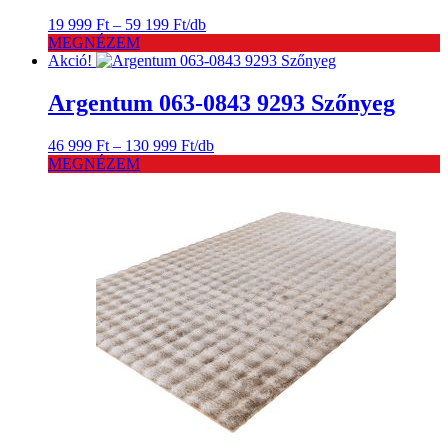
Ártartomány:
19 999
Ft
–
59 199
Ft
/db
19
MEGNÉZEM
999 Ft
Akció!
-
59
Argentum 063-0843 9293 Szőnyeg
199 Ft
Ártartomány:
46 999
Ft
–
130 999
Ft
/db
46
MEGNÉZEM
999 Ft
-
130
999 Ft