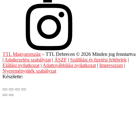
TTL Magyarország
– TTL Debrecen © 2026 Minden jog fenntartva
|
Adatkezelési szabályzat
|
ÁSZF
|
Szállítási és fizetési feltételek
|
Elállási nyilatkozat
|
Adattovábbítási nyilatkozat
|
Impresszum
|
Nyereményjáték szabályzat
Készítette: