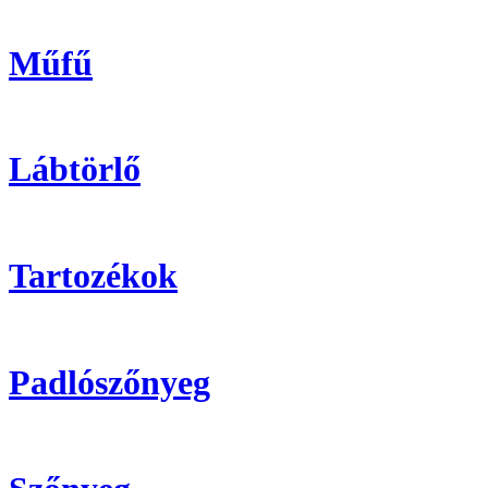
Műfű
Lábtörlő
Tartozékok
Padlószőnyeg