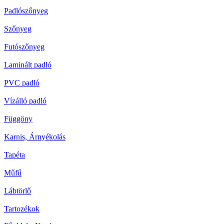
Padlószőnyeg
Szőnyeg
Futószőnyeg
Laminált padló
PVC padló
Vízálló padló
Függöny
Karnis, Árnyékolás
Tapéta
Műfű
Lábtörlő
Tartozékok