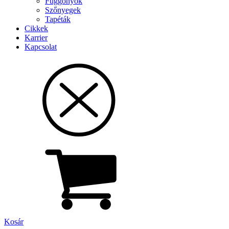
Függönyök
Szőnyegek
Tapéták
Cikkek
Karrier
Kapcsolat
Kosár