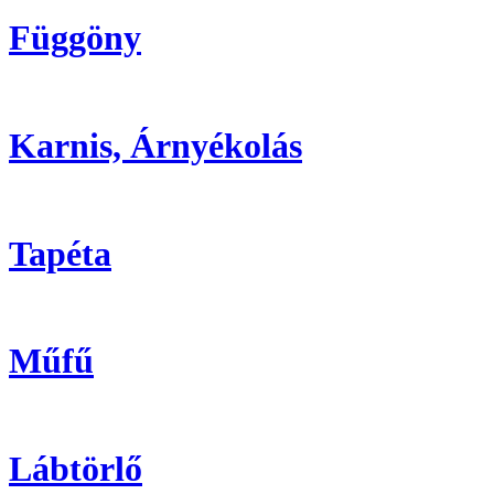
Függöny
Karnis, Árnyékolás
Tapéta
Műfű
Lábtörlő