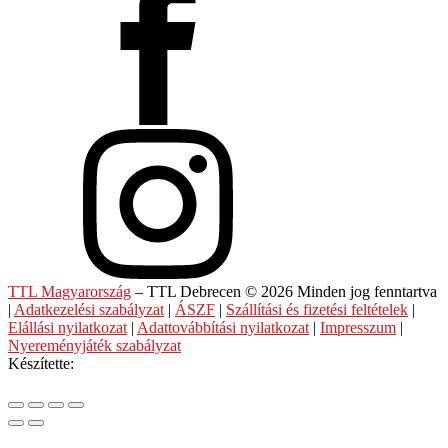
TTL Magyarország
– TTL Debrecen © 2026 Minden jog fenntartva
|
Adatkezelési szabályzat
|
ÁSZF
|
Szállítási és fizetési feltételek
|
Elállási nyilatkozat
|
Adattovábbítási nyilatkozat
|
Impresszum
|
Nyereményjáték szabályzat
Készítette: