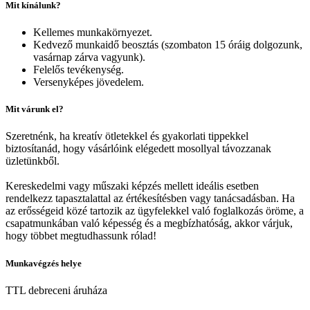
Mit kínálunk?
Kellemes munkakörnyezet.
Kedvező munkaidő beosztás (szombaton 15 óráig dolgozunk,
vasárnap zárva vagyunk).
Felelős tevékenység.
Versenyképes jövedelem.
Mit várunk el?
Szeretnénk, ha kreatív ötletekkel és gyakorlati tippekkel
biztosítanád, hogy vásárlóink elégedett mosollyal távozzanak
üzletünkből.
Kereskedelmi vagy műszaki képzés mellett ideális esetben
rendelkezz tapasztalattal az értékesítésben vagy tanácsadásban. Ha
az erősségeid közé tartozik az ügyfelekkel való foglalkozás öröme, a
csapatmunkában való képesség és a megbízhatóság, akkor várjuk,
hogy többet megtudhassunk rólad!
Munkavégzés helye
TTL debreceni áruháza