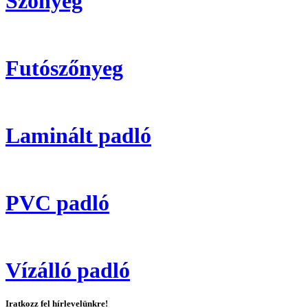
Szőnyeg
Futószőnyeg
Laminált padló
PVC padló
Vízálló padló
Iratkozz fel hírlevelünkre!