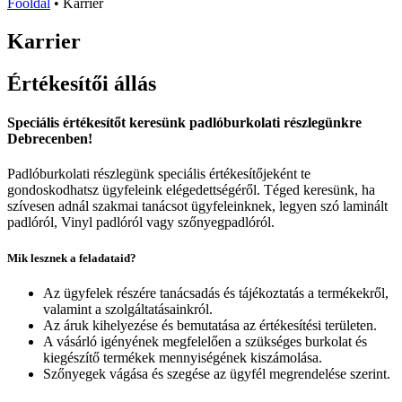
Főoldal
•
Karrier
Karrier
Értékesítői állás
Speciális értékesítőt keresünk padlóburkolati részlegünkre
Debrecenben!
Padlóburkolati részlegünk speciális értékesítőjeként te
gondoskodhatsz ügyfeleink elégedettségéről. Téged keresünk, ha
szívesen adnál szakmai tanácsot ügyfeleinknek, legyen szó laminált
padlóról, Vinyl padlóról vagy szőnyegpadlóról.
Mik lesznek a feladataid?
Az ügyfelek részére tanácsadás és tájékoztatás a termékekről,
valamint a szolgáltatásainkról.
Az áruk kihelyezése és bemutatása az értékesítési területen.
A vásárló igényének megfelelően a szükséges burkolat és
kiegészítő termékek mennyiségének kiszámolása.
Szőnyegek vágása és szegése az ügyfél megrendelése szerint.