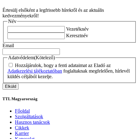
Értesülj elsőként a legfrissebb hírekről és az aktuális
kedvezményekről!
Név
Vezetéknév
Keresztnév
Email
Adatvédelem
(Kötelező)
Hozzájárulok, hogy a fenti adataimat az Eladó az
Adatkezelési tájékoztatóban
foglaltaknak megfelelően, hírlevél
küldés céljából kezelje.
TTL Magyarország
Főoldal
Szolgáltatások
Hasznos tanácsok
Cikkek
Karrier
Kapcsolat