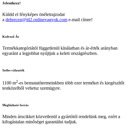
Jelentkezz!
Küldd el fényképes önéletrajzodat
a
debrecen@ttl2.onlinevagyok.com
e-mail címre!
Kedvező
Ár
Termékkategóriától függetlenül kínálatban és ár-érték arányban
egyaránt a legjobbat nyújtjuk a keleti országrészben.
Széles
választék
2
1100 m
-es bemutatótermeinkben több ezer terméket és kiegészítőt
testközelből vehetsz szemügyre.
Megbízható
forrás
Minden árucikket közvetlenül a gyártótól rendelünk meg, ezért a
kifogástalan minőséget garantálni tudjuk.