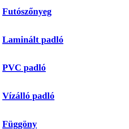
Futószőnyeg
Laminált padló
PVC padló
Vízálló padló
Függöny