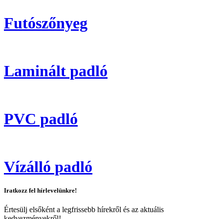
Futószőnyeg
Laminált padló
PVC padló
Vízálló padló
Iratkozz fel hírlevelünkre!
Értesülj elsőként a legfrissebb hírekről és az aktuális
kedvezményekről!