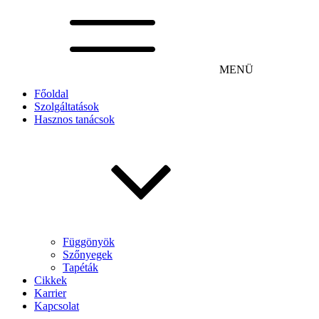
MENÜ
Főoldal
Szolgáltatások
Hasznos tanácsok
Függönyök
Szőnyegek
Tapéták
Cikkek
Karrier
Kapcsolat