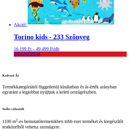
Akció!
Torino kids - 233 Szőnyeg
Ártartomány:
16 199
Ft
–
49 499
Ft
/db
16
MEGNÉZEM
199 Ft
-
49
499 Ft
Kedvező
Ár
Termékkategóriától függetlenül kínálatban és ár-érték arányban
egyaránt a legjobbat nyújtjuk a keleti országrészben.
Széles
választék
2
1100 m
-es bemutatótermeinkben több ezer terméket és kiegészítőt
testközelből vehetsz szemügyre.