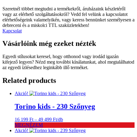
Szeretnél többet megtudni a termékekről, áruházaink készletéről
vagy az elérhető szolgáltatásokról? Vedd fel velünk a kapcsolatot
elérhetőségeink valamelyikén, vagy keress bennünket személyesen a
debreceni és a miskolci TTL szaküzletekben!
Kapcsolat
Vásárlóink még ezeket nézték
Egyedi stílusokat keresel, hogy otthonod vagy irodád igazán
kifejező legyen? Nézd meg további kínálatunkat, ahol megtalálhatod
az egyedi ízlésedhez leginkább illő terméket.
Related products
Akció!
Torino kids - 230 Szőnyeg
Ártartomány:
16 199
Ft
–
49 499
Ft
/db
16
MEGNÉZEM
199 Ft
Akció!
-