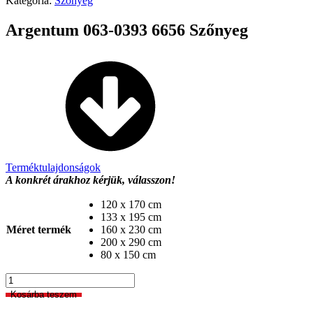
Kategória:
Szőnyeg
Argentum 063-0393 6656 Szőnyeg
Terméktulajdonságok
A konkrét árakhoz kérjük, válasszon!
120 x 170 cm
133 x 195 cm
Méret termék
160 x 230 cm
200 x 290 cm
80 x 150 cm
Argentum
063-
Kosárba teszem
0393