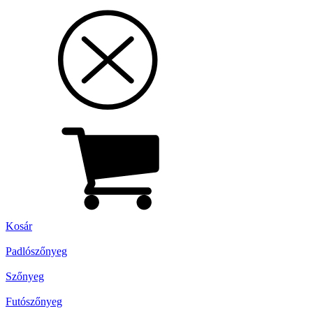
Kosár
Padlószőnyeg
Szőnyeg
Futószőnyeg