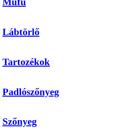
Műfű
Lábtörlő
Tartozékok
Padlószőnyeg
Szőnyeg