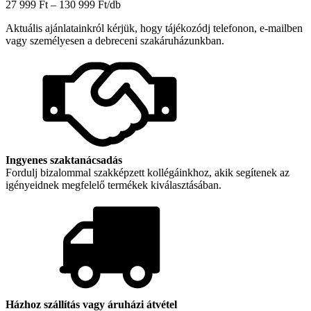
6656
Ártartomány:
27 999
Ft
–
130 999
Ft
/db
Szőnyeg
27
mennyiség
Aktuális ajánlatainkról kérjük, hogy tájékozódj telefonon, e-mailben
999 Ft
vagy személyesen a debreceni szakáruházunkban.
-
130
999 Ft
Ingyenes szaktanácsadás
Fordulj bizalommal szakképzett kollégáinkhoz, akik segítenek az
igényeidnek megfelelő termékek kiválasztásában.
Házhoz szállítás vagy áruházi átvétel