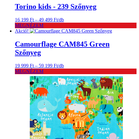
49
Torino kids - 239 Szőnyeg
499 Ft
Ártartomány:
16 199
Ft
–
49 499
Ft
/db
16
MEGNÉZEM
199 Ft
Akció!
-
49
Camourflage CAM845 Green
499 Ft
Szőnyeg
Ártartomány:
19 999
Ft
–
59 199
Ft
/db
19
MEGNÉZEM
999 Ft
-
59
199 Ft