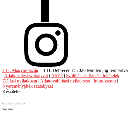
TTL Magyarország
– TTL Debrecen © 2026 Minden jog fenntartva
|
Adatkezelési szabályzat
|
ÁSZF
|
Szállítási és fizetési feltételek
|
Elállási nyilatkozat
|
Adattovábbítási nyilatkozat
|
Impresszum
|
Nyereményjáték szabályzat
Készítette: