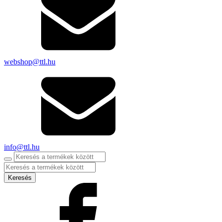
webshop@ttl.hu
info@ttl.hu
Products
search
Keresés