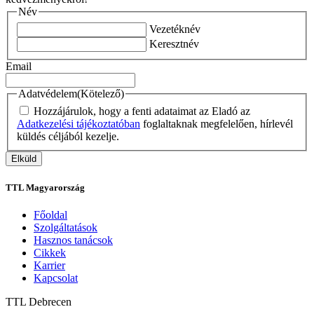
Név
Vezetéknév
Keresztnév
Email
Adatvédelem
(Kötelező)
Hozzájárulok, hogy a fenti adataimat az Eladó az
Adatkezelési tájékoztatóban
foglaltaknak megfelelően, hírlevél
küldés céljából kezelje.
TTL Magyarország
Főoldal
Szolgáltatások
Hasznos tanácsok
Cikkek
Karrier
Kapcsolat
TTL
Debrecen