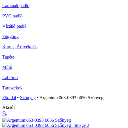
Laminált padló
PVC padló
Vízálló padló
Függöny
Karnis, Árnyékolás
Tapéta
Műfű
Lábtörlő
Tartozékok
Főoldal
•
Szőnyeg
•
Argentum 063-0393 6656 Szőnyeg
Akció!
🔍