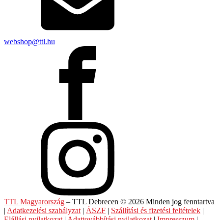
webshop@ttl.hu
TTL Magyarország
– TTL Debrecen © 2026 Minden jog fenntartva
|
Adatkezelési szabályzat
|
ÁSZF
|
Szállítási és fizetési feltételek
|
Elállási nyilatkozat
|
Adattovábbítási nyilatkozat
|
Impresszum
|