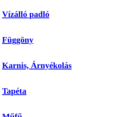
Vízálló padló
Függöny
Karnis, Árnyékolás
Tapéta
Műfű