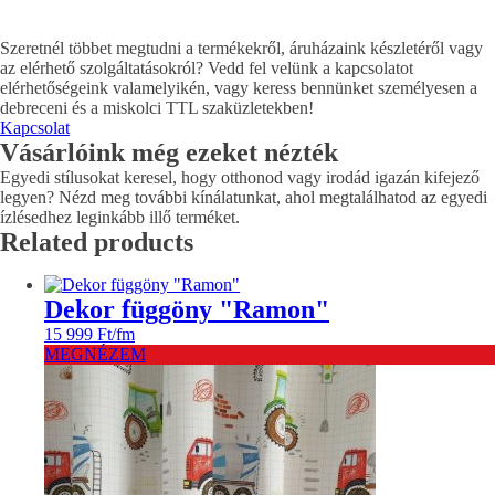
Szeretnél többet megtudni a termékekről, áruházaink készletéről vagy
az elérhető szolgáltatásokról? Vedd fel velünk a kapcsolatot
elérhetőségeink valamelyikén, vagy keress bennünket személyesen a
debreceni és a miskolci TTL szaküzletekben!
Kapcsolat
Vásárlóink még ezeket nézték
Egyedi stílusokat keresel, hogy otthonod vagy irodád igazán kifejező
legyen? Nézd meg további kínálatunkat, ahol megtalálhatod az egyedi
ízlésedhez leginkább illő terméket.
Related products
Dekor függöny "Ramon"
15 999
Ft
/fm
MEGNÉZEM