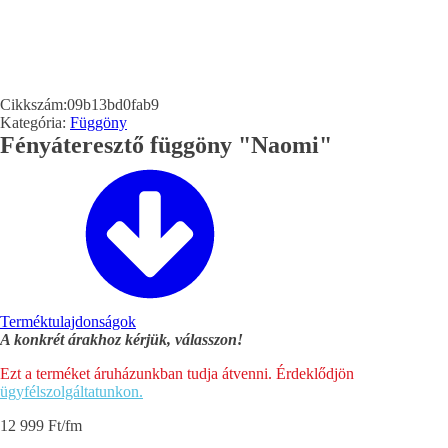
Cikkszám:
09b13bd0fab9
Kategória:
Függöny
Fényáteresztő függöny "Naomi"
Terméktulajdonságok
A konkrét árakhoz kérjük, válasszon!
Ezt a terméket áruházunkban tudja átvenni. Érdeklődjön
ügyfélszolgáltatunkon.
12 999
Ft
/fm