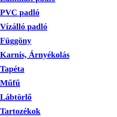
PVC padló
Vízálló padló
Függöny
Karnis, Árnyékolás
Tapéta
Műfű
Lábtörlő
Tartozékok