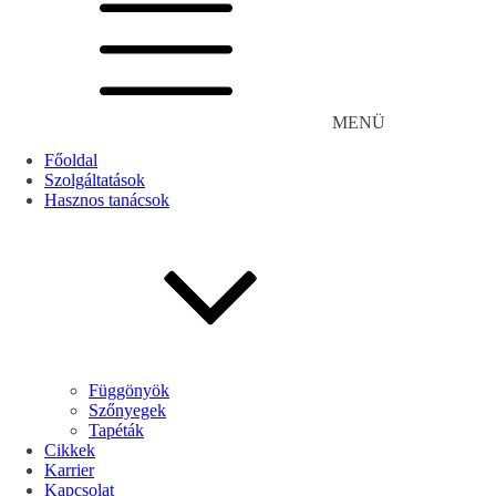
MENÜ
Főoldal
Szolgáltatások
Hasznos tanácsok
Függönyök
Szőnyegek
Tapéták
Cikkek
Karrier
Kapcsolat