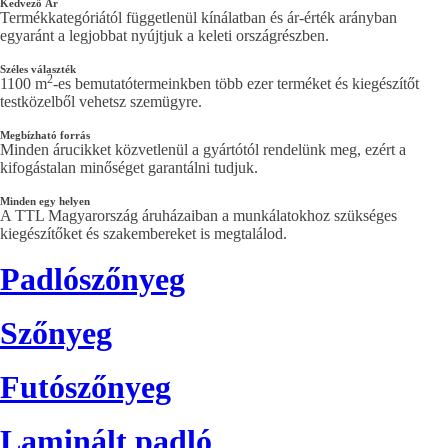
Kedvező
Ár
Termékkategóriától függetlenül kínálatban és ár-érték arányban
egyaránt a legjobbat nyújtjuk a keleti országrészben.
Széles
választék
2
1100 m
-es bemutatótermeinkben több ezer terméket és kiegészítőt
testközelből vehetsz szemügyre.
Megbízható
forrás
Minden árucikket közvetlenül a gyártótól rendelünk meg, ezért a
kifogástalan minőséget garantálni tudjuk.
Minden
egy helyen
A TTL Magyarország áruházaiban a munkálatokhoz szükséges
kiegészítőket és szakembereket is megtalálod.
Padlószőnyeg
Szőnyeg
Futószőnyeg
Laminált padló