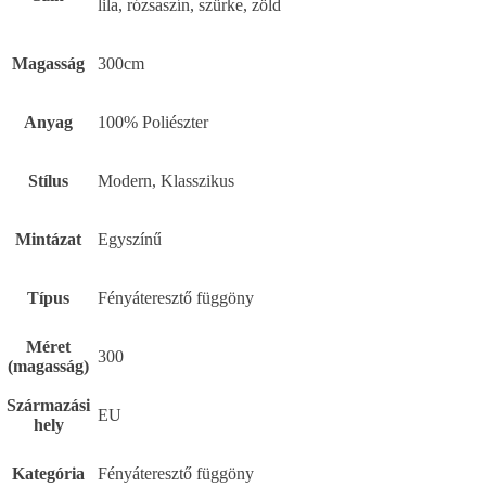
lila, rózsaszín, szürke, zöld
Magasság
300cm
Anyag
100% Poliészter
Stílus
Modern, Klasszikus
Mintázat
Egyszínű
Típus
Fényáteresztő függöny
Méret
300
(magasság)
Származási
EU
hely
Kategória
Fényáteresztő függöny