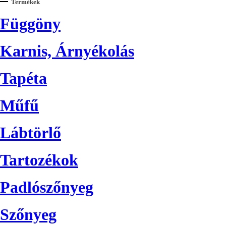
Termékek
Függöny
Karnis, Árnyékolás
Tapéta
Műfű
Lábtörlő
Tartozékok
Padlószőnyeg
Szőnyeg