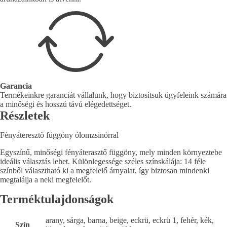
Garancia
Termékeinkre garanciát vállalunk, hogy biztosítsuk ügyfeleink számára
a minőségi és hosszú távú elégedettséget.
Részletek
Fényáteresztő függöny ólomzsinórral
Egyszínű, minőségi fényáterasztő függöny, mely minden környeztebe
ideális választás lehet. Különlegessége széles színskálája: 14 féle
színből választható ki a megfelelő árnyalat, így biztosan mindenki
megtalálja a neki megfelelőt.
Terméktulajdonságok
arany, sárga, barna, beige, eckrü, eckrü 1, fehér, kék,
Szín