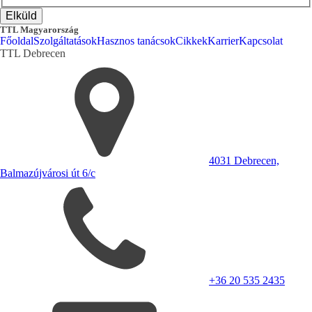
TTL Magyarország
Főoldal
Szolgáltatások
Hasznos tanácsok
Cikkek
Karrier
Kapcsolat
TTL
Debrecen
4031 Debrecen,
Balmazújvárosi út 6/c
+36 20 535 2435