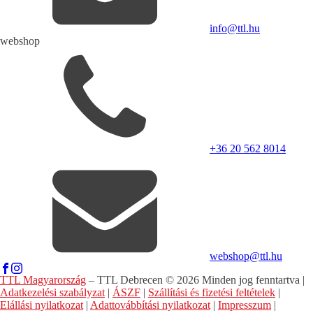
info@ttl.hu
webshop
+36 20 562 8014
webshop@ttl.hu
TTL Magyarország
– TTL Debrecen © 2026 Minden jog fenntartva |
Adatkezelési szabályzat
|
ÁSZF
|
Szállítási és fizetési feltételek
|
Elállási nyilatkozat
|
Adattovábbítási nyilatkozat
|
Impresszum
|