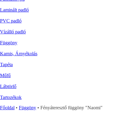
Laminált padló
PVC padló
Vízálló padló
Függöny
Karnis, Árnyékolás
Tapéta
Műfű
Lábtörlő
Tartozékok
Főoldal
•
Függöny
•
Fényáteresztő függöny "Naomi"