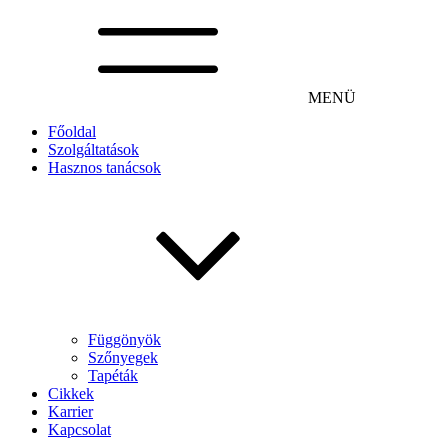
MENÜ
Főoldal
Szolgáltatások
Hasznos tanácsok
Függönyök
Szőnyegek
Tapéták
Cikkek
Karrier
Kapcsolat