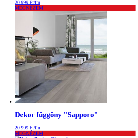
20 999
Ft
/fm
MEGNÉZEM
Dekor függöny "Sapporo"
20 999
Ft
/fm
MEGNÉZEM