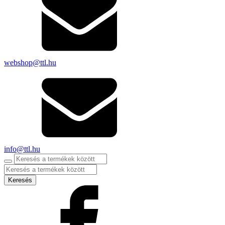
webshop@ttl.hu
info@ttl.hu
Products
search
Keresés