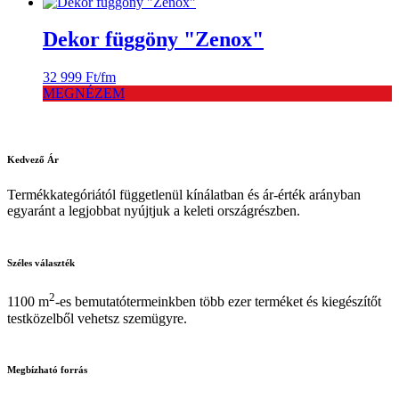
Dekor függöny "Zenox"
32 999
Ft
/fm
MEGNÉZEM
Kedvező
Ár
Termékkategóriától függetlenül kínálatban és ár-érték arányban
egyaránt a legjobbat nyújtjuk a keleti országrészben.
Széles
választék
2
1100 m
-es bemutatótermeinkben több ezer terméket és kiegészítőt
testközelből vehetsz szemügyre.
Megbízható
forrás