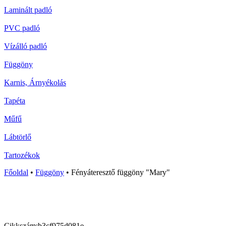
Laminált padló
PVC padló
Vízálló padló
Függöny
Karnis, Árnyékolás
Tapéta
Műfű
Lábtörlő
Tartozékok
Főoldal
•
Függöny
•
Fényáteresztő függöny "Mary"
Cikkszám:
b3cf975d081e