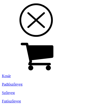
Kosár
Padlószőnyeg
Szőnyeg
Futószőnyeg