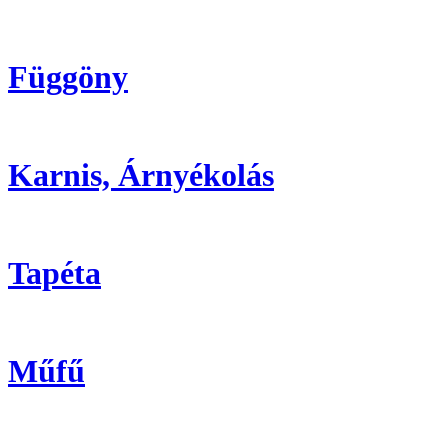
Függöny
Karnis, Árnyékolás
Tapéta
Műfű