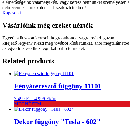
elérhetőségeink valamelyikén, vagy keress bennünket személyesen a
debreceni és a miskolci TTL szaküzletekben!
Kapcsolat
Vásárlóink még ezeket nézték
Egyedi stílusokat keresel, hogy otthonod vagy irodád igazán
kifejező legyen? Nézd meg további kínálatunkat, ahol megtalálhatod
az egyedi ízlésedhez leginkább illő terméket.
Related products
Fényáteresztő függöny 11101
Ártartomány:
3 499
Ft
–
4 999
Ft
/fm
3
MEGNÉZEM
499 Ft
-
4
Dekor függöny "Tesla - 602"
999 Ft