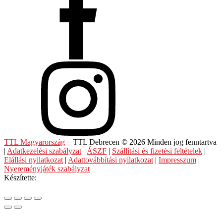
TTL Magyarország
– TTL Debrecen © 2026 Minden jog fenntartva
|
Adatkezelési szabályzat
|
ÁSZF
|
Szállítási és fizetési feltételek
|
Elállási nyilatkozat
|
Adattovábbítási nyilatkozat
|
Impresszum
|
Nyereményjáték szabályzat
Készítette: