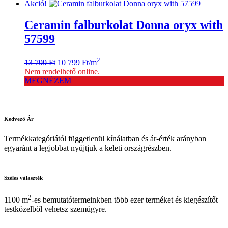
14
10
Akció!
099 Ft.
899 Ft.
Ceramin falburkolat Donna oryx with
57599
Original
Current
2
13 799
Ft
10 799
Ft
/m
price
price
Nem rendelhető online.
was:
is:
MEGNÉZEM
13
10
799 Ft.
799 Ft.
Kedvező
Ár
Termékkategóriától függetlenül kínálatban és ár-érték arányban
egyaránt a legjobbat nyújtjuk a keleti országrészben.
Széles
választék
2
1100 m
-es bemutatótermeinkben több ezer terméket és kiegészítőt
testközelből vehetsz szemügyre.