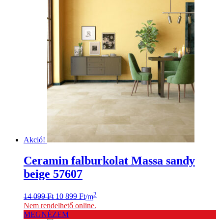
999 Ft.
999 Ft.
Akció!
Ceramin falburkolat Massa sandy
beige 57607
Original
Current
2
14 099
Ft
10 899
Ft
/m
price
price
Nem rendelhető online.
was:
is:
MEGNÉZEM