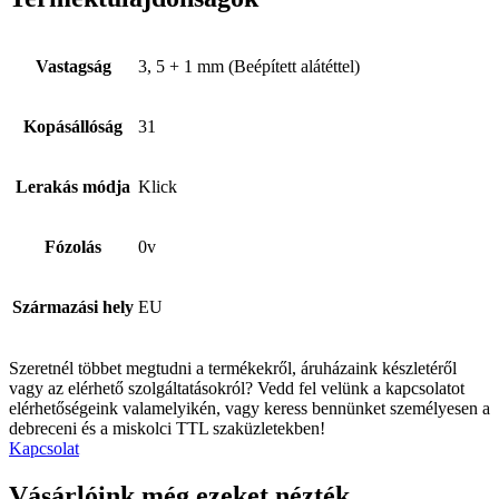
Vastagság
3, 5 + 1 mm (Beépített alátéttel)
Kopásállóság
31
Lerakás módja
Klick
Fózolás
0v
Származási hely
EU
Szeretnél többet megtudni a termékekről, áruházaink készletéről
vagy az elérhető szolgáltatásokról? Vedd fel velünk a kapcsolatot
elérhetőségeink valamelyikén, vagy keress bennünket személyesen a
debreceni és a miskolci TTL szaküzletekben!
Kapcsolat
Vásárlóink még ezeket nézték