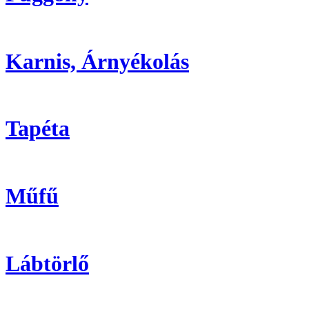
Karnis, Árnyékolás
Tapéta
Műfű
Lábtörlő