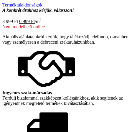
Terméktulajdonságok
A konkrét árakhoz kérjük, válasszon!
Original
Current
2
8 999
Ft
6 999
Ft
/m
price
price
Nem rendelhető online.
was:
is:
8
6
Aktuális ajánlatainkról kérjük, hogy tájékozódj telefonon, e-mailben
999 Ft.
999 Ft.
vagy személyesen a debreceni szakáruházunkban.
Ingyenes szaktanácsadás
Fordulj bizalommal szakképzett kollégáinkhoz, akik segítenek az
igényeidnek megfelelő termékek kiválasztásában.