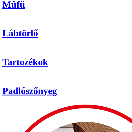
Műfű
Lábtörlő
Tartozékok
Padlószőnyeg