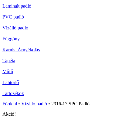
Laminált padló
PVC padló
Vízálló padló
Függöny
Karnis, Árnyékolás
Tapéta
Műfű
Lábtörlő
Tartozékok
Főoldal
•
Vízálló padló
•
2916-17 SPC Padló
Akció!