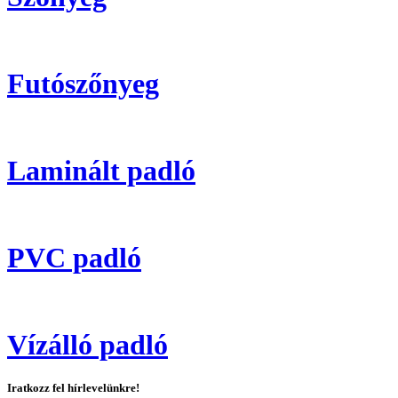
Futószőnyeg
Laminált padló
PVC padló
Vízálló padló
Iratkozz fel hírlevelünkre!