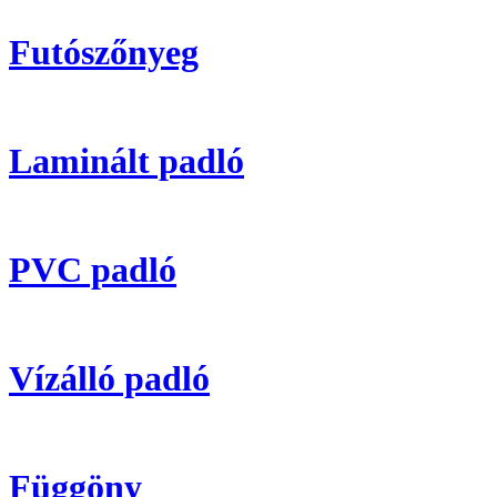
Futószőnyeg
Laminált padló
PVC padló
Vízálló padló
Függöny