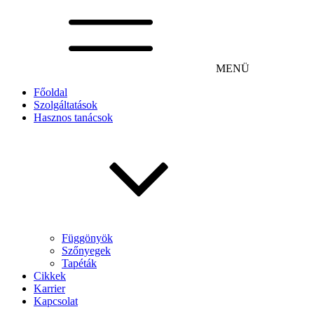
MENÜ
Főoldal
Szolgáltatások
Hasznos tanácsok
Függönyök
Szőnyegek
Tapéták
Cikkek
Karrier
Kapcsolat