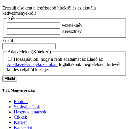
Értesülj elsőként a legfrissebb hírekről és az aktuális
kedvezményekről!
Név
Vezetéknév
Keresztnév
Email
Adatvédelem
(Kötelező)
Hozzájárulok, hogy a fenti adataimat az Eladó az
Adatkezelési tájékoztatóban
foglaltaknak megfelelően, hírlevél
küldés céljából kezelje.
TTL Magyarország
Főoldal
Szolgáltatások
Hasznos tanácsok
Cikkek
Karrier
Kapcsolat