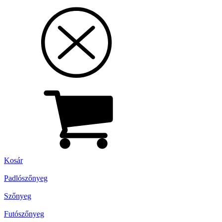
Kosár
Padlószőnyeg
Szőnyeg
Futószőnyeg