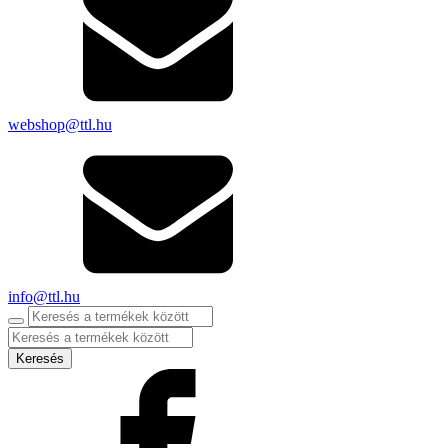
webshop@ttl.hu
info@ttl.hu
Products
search
Keresés