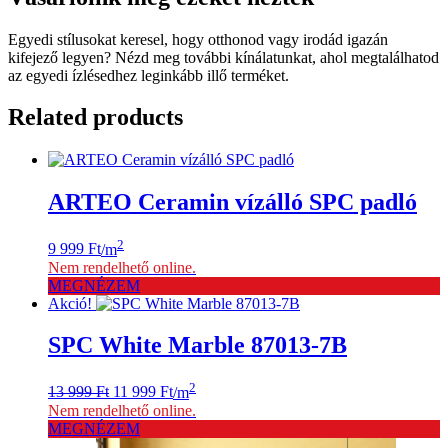
Egyedi stílusokat keresel, hogy otthonod vagy irodád igazán
kifejező legyen? Nézd meg további kínálatunkat, ahol megtalálhatod
az egyedi ízlésedhez leginkább illő terméket.
Related products
ARTEO Ceramin vízálló SPC padló
2
9 999
Ft
/m
Nem rendelhető online.
MEGNÉZEM
Akció!
SPC White Marble 87013-7B
Original
Current
2
13 999
Ft
11 999
Ft
/m
price
price
Nem rendelhető online.
was:
is:
MEGNÉZEM
13
11