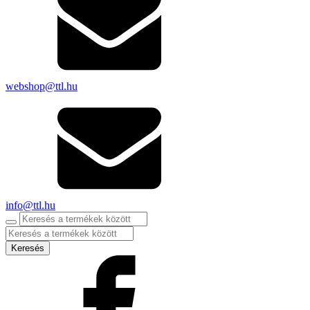
webshop@ttl.hu
info@ttl.hu
Products
search
Keresés