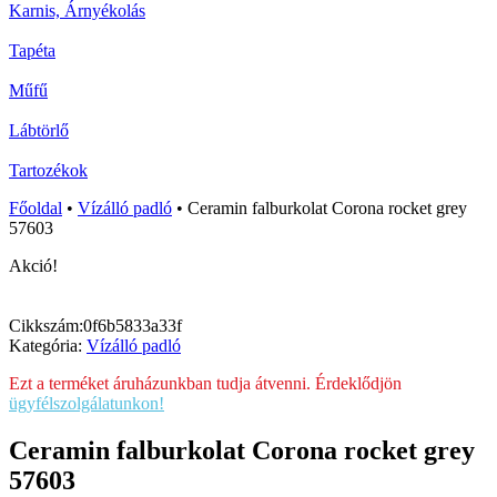
Karnis, Árnyékolás
Tapéta
Műfű
Lábtörlő
Tartozékok
Főoldal
•
Vízálló padló
•
Ceramin falburkolat Corona rocket grey
57603
Akció!
Cikkszám:
0f6b5833a33f
Kategória:
Vízálló padló
Ezt a terméket áruházunkban tudja átvenni. Érdeklődjön
ügyfélszolgálatunkon!
Ceramin falburkolat Corona rocket grey
57603