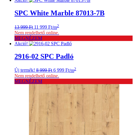
Akció!
SPC White Marble 87013-7B
Original
Current
2
13 999
Ft
11 999
Ft
/m
price
price
Nem rendelhető online.
was:
is:
MEGNÉZEM
13
11
Akció!
999 Ft.
999 Ft.
2916-02 SPC Padló
Original
Current
2
Új termék!
8 999
Ft
6 999
Ft
/m
price
price
Nem rendelhető online.
was:
is:
MEGNÉZEM
8
6
999 Ft.
999 Ft.