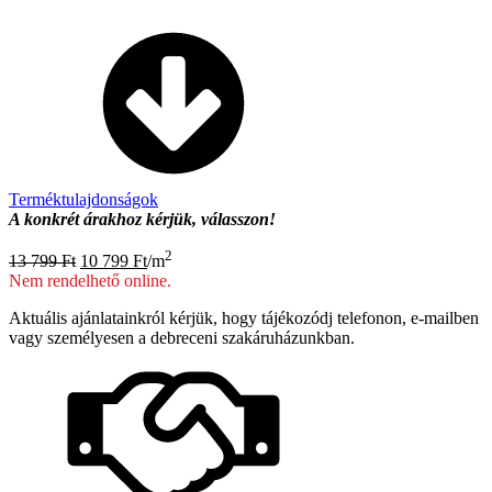
Terméktulajdonságok
A konkrét árakhoz kérjük, válasszon!
Original
Current
2
13 799
Ft
10 799
Ft
/m
price
price
Nem rendelhető online.
was:
is:
13
10
Aktuális ajánlatainkról kérjük, hogy tájékozódj telefonon, e-mailben
799 Ft.
799 Ft.
vagy személyesen a debreceni szakáruházunkban.