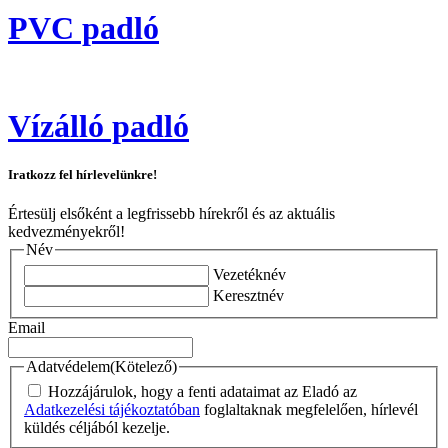
PVC padló
Vízálló padló
Iratkozz fel hírlevelünkre!
Értesülj elsőként a legfrissebb hírekről és az aktuális
kedvezményekről!
Név
Vezetéknév
Keresztnév
Email
Adatvédelem
(Kötelező)
Hozzájárulok, hogy a fenti adataimat az Eladó az
Adatkezelési tájékoztatóban
foglaltaknak megfelelően, hírlevél
küldés céljából kezelje.