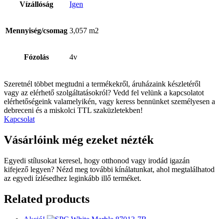
Vízállóság
Igen
Mennyiség/csomag
3,057 m2
Fózolás
4v
Szeretnél többet megtudni a termékekről, áruházaink készletéről
vagy az elérhető szolgáltatásokról? Vedd fel velünk a kapcsolatot
elérhetőségeink valamelyikén, vagy keress bennünket személyesen a
debreceni és a miskolci TTL szaküzletekben!
Kapcsolat
Vásárlóink még ezeket nézték
Egyedi stílusokat keresel, hogy otthonod vagy irodád igazán
kifejező legyen? Nézd meg további kínálatunkat, ahol megtalálhatod
az egyedi ízlésedhez leginkább illő terméket.
Related products