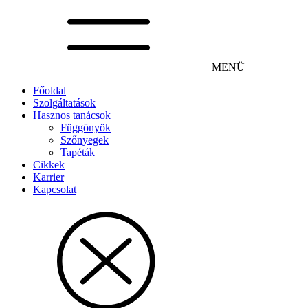
MENÜ
Főoldal
Szolgáltatások
Hasznos tanácsok
Függönyök
Szőnyegek
Tapéták
Cikkek
Karrier
Kapcsolat