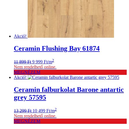
Akció!
Ceramin Flushing Bay 61874
Original
Current
2
11 899
Ft
9 999
Ft
/m
price
price
Nem rendelhető online.
was:
is:
MEGNÉZEM
11
9
Akció!
899 Ft.
999 Ft.
Ceramin falburkolat Barone antartic
grey 57595
Original
Current
2
13 299
Ft
10 499
Ft
/m
price
price
Nem rendelhető online.
was:
is:
MEGNÉZEM
13
10