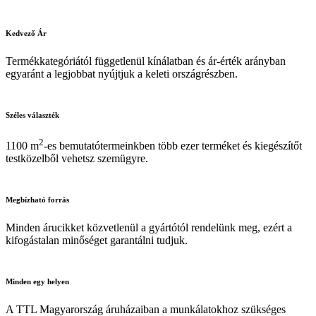
299 Ft.
499 Ft.
Kedvező
Ár
Termékkategóriától függetlenül kínálatban és ár-érték arányban
egyaránt a legjobbat nyújtjuk a keleti országrészben.
Széles
választék
2
1100 m
-es bemutatótermeinkben több ezer terméket és kiegészítőt
testközelből vehetsz szemügyre.
Megbízható
forrás
Minden árucikket közvetlenül a gyártótól rendelünk meg, ezért a
kifogástalan minőséget garantálni tudjuk.
Minden
egy helyen
A TTL Magyarország áruházaiban a munkálatokhoz szükséges