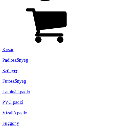
Kosár
Padlószőnyeg
Szőnyeg
Futószőnyeg
Laminált padló
PVC padló
Vízálló padló
Függöny