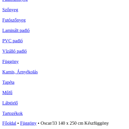
Szőnyeg
Futószőnyeg
Laminált padló
PVC padló
Vízálló padló
Függöny
Karnis, Árnyékolás
Tapéta
Műfű
Lábtörlő
Tartozékok
Főoldal
•
Függöny
•
Oscar/33 140 x 250 cm Készfüggöny