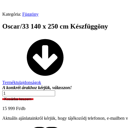
Kategória:
Függöny
Oscar/33 140 x 250 cm Készfüggöny
Terméktulajdonságok
A konkrét árakhoz kérjük, válasszon!
Oscar/33
140
Kosárba teszem
x
250
15 999
Ft
/db
cm
Készfüggöny
Aktuális ajánlatainkról kérjük, hogy tájékozódj telefonon, e-mailbe
mennyiség