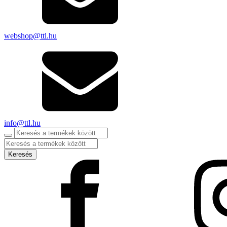
webshop@ttl.hu
info@ttl.hu
Products
search
Keresés