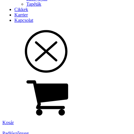
Tapéták
Cikkek
Karrier
Kapcsolat
Kosár
Padlószőnyeg