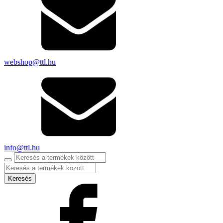
webshop@ttl.hu
info@ttl.hu
Products
search
Keresés