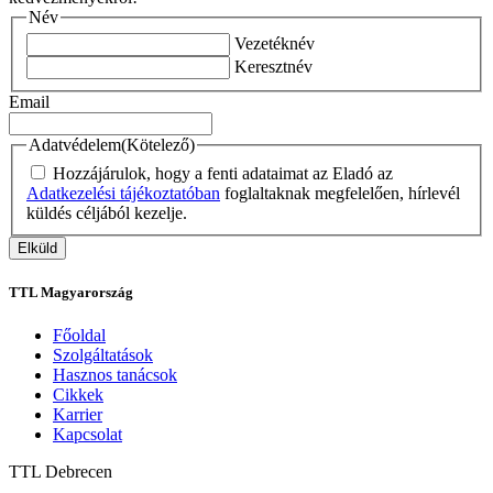
Név
Vezetéknév
Keresztnév
Email
Adatvédelem
(Kötelező)
Hozzájárulok, hogy a fenti adataimat az Eladó az
Adatkezelési tájékoztatóban
foglaltaknak megfelelően, hírlevél
küldés céljából kezelje.
TTL Magyarország
Főoldal
Szolgáltatások
Hasznos tanácsok
Cikkek
Karrier
Kapcsolat
TTL
Debrecen