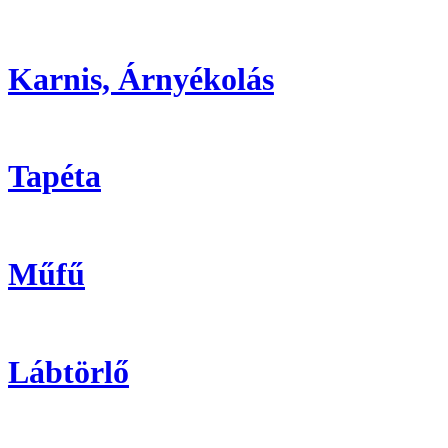
Karnis, Árnyékolás
Tapéta
Műfű
Lábtörlő