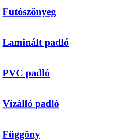
Futószőnyeg
Laminált padló
PVC padló
Vízálló padló
Függöny