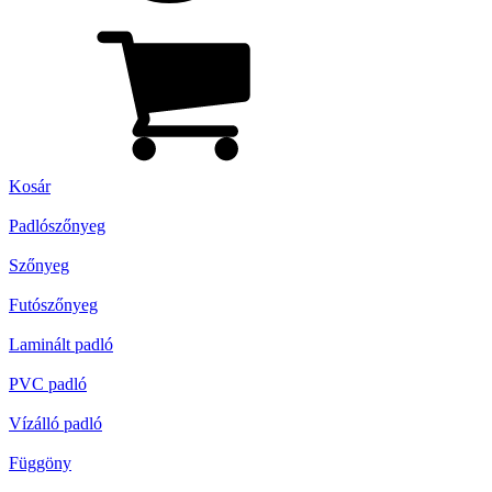
Kosár
Padlószőnyeg
Szőnyeg
Futószőnyeg
Laminált padló
PVC padló
Vízálló padló
Függöny