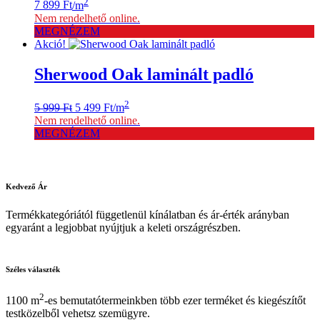
2
7 899
Ft
/m
Nem rendelhető online.
MEGNÉZEM
Akció!
Sherwood Oak laminált padló
Original
Current
2
5 999
Ft
5 499
Ft
/m
price
price
Nem rendelhető online.
was:
is:
MEGNÉZEM
5
5
999 Ft.
499 Ft.
Kedvező
Ár
Termékkategóriától függetlenül kínálatban és ár-érték arányban
egyaránt a legjobbat nyújtjuk a keleti országrészben.
Széles
választék
2
1100 m
-es bemutatótermeinkben több ezer terméket és kiegészítőt
testközelből vehetsz szemügyre.