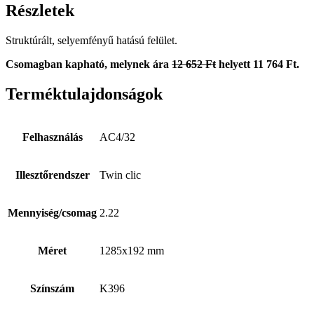
Részletek
Struktúrált, selyemfényű hatású felület.
Csomagban kapható, melynek ára
12 652 Ft
helyett 11 764 Ft.
Terméktulajdonságok
Felhasználás
AC4/32
Illesztőrendszer
Twin clic
Mennyiség/csomag
2.22
Méret
1285x192 mm
Színszám
K396