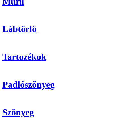
Műfű
Lábtörlő
Tartozékok
Padlószőnyeg
Szőnyeg