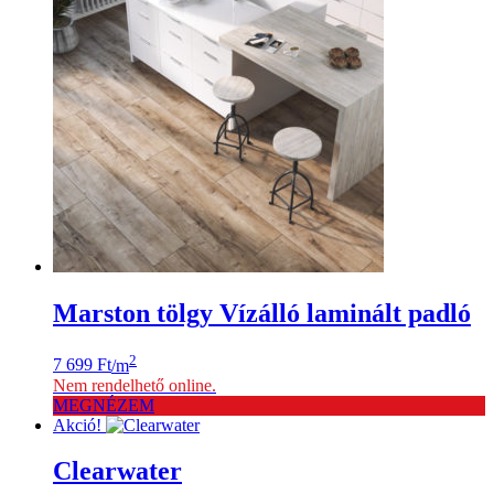
Marston tölgy Vízálló laminált padló
2
7 699
Ft
/m
Nem rendelhető online.
MEGNÉZEM
Akció!
Clearwater