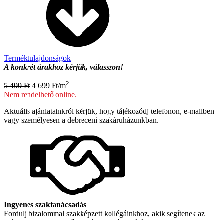
Terméktulajdonságok
A konkrét árakhoz kérjük, válasszon!
Original
Current
2
5 499
Ft
4 699
Ft
/m
price
price
Nem rendelhető online.
was:
is:
5
4
Aktuális ajánlatainkról kérjük, hogy tájékozódj telefonon, e-mailben
499 Ft.
699 Ft.
vagy személyesen a debreceni szakáruházunkban.
Ingyenes szaktanácsadás
Fordulj bizalommal szakképzett kollégáinkhoz, akik segítenek az