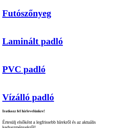
Futószőnyeg
Laminált padló
PVC padló
Vízálló padló
Iratkozz fel hírlevelünkre!
Értesülj elsőként a legfrissebb hírekről és az aktuális
kedvezményekről!