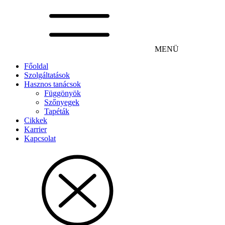
MENÜ
Főoldal
Szolgáltatások
Hasznos tanácsok
Függönyök
Szőnyegek
Tapéták
Cikkek
Karrier
Kapcsolat