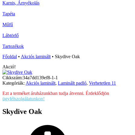
Karnis, Árnyékolás
Tapéta
Műfű
Lábtörlő
Tartozékok
Főoldal
•
Akciós laminált
•
Skydive Oak
Akció!
Cikkszám:
34a7dd139ef8-1-1
Kategóriák:
Akciós laminált
,
Laminált padló
,
Verhetetlen 11
Ezt a terméket áruházunkban tudja átvenni. Érdeklődjön
ügyfélszolgálatunkon!
Skydive Oak