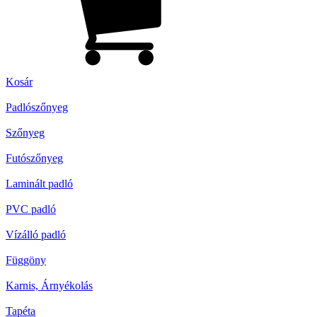
Kosár
Padlószőnyeg
Szőnyeg
Futószőnyeg
Laminált padló
PVC padló
Vízálló padló
Függöny
Karnis, Árnyékolás
Tapéta