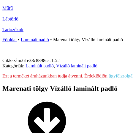
Műfű
Lábtörlő
Tartozékok
Főoldal
•
Laminált padló
•
Marenati tölgy Vízálló laminált padló
Cikkszám:
61e38c8898ca-1-5-1
Kategóriák:
Laminált padló
,
Vízálló laminált padló
Ezt a terméket áruházunkban tudja átvenni. Érdeklődjön
ügyfélszolgá
Marenati tölgy Vízálló laminált padló