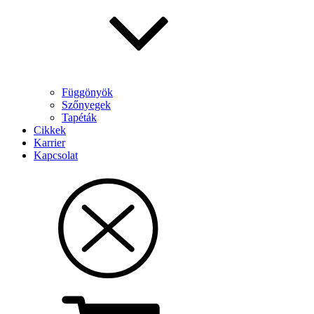
Függönyök
Szőnyegek
Tapéták
Cikkek
Karrier
Kapcsolat