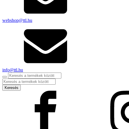
webshop@ttl.hu
info@ttl.hu
Products
search
Keresés