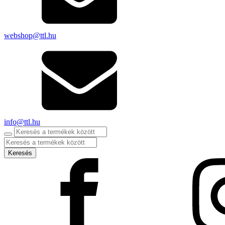
webshop@ttl.hu
info@ttl.hu
Products
search
Keresés