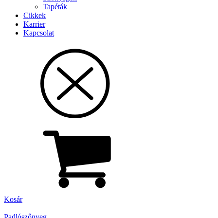
Tapéták
Cikkek
Karrier
Kapcsolat
Kosár
Padlószőnyeg