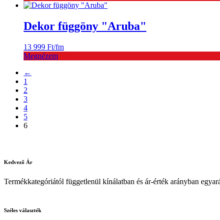
Dekor függöny "Aruba"
13 999
Ft
/fm
Megnézem
←
1
2
3
4
5
6
Kedvező
Ár
Termékkategóriától függetlenül kínálatban és ár-érték arányban egyará
Széles
választék