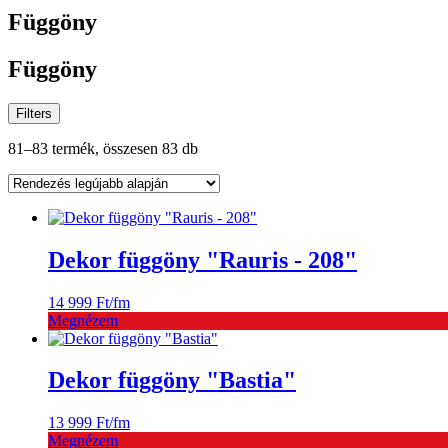
Függöny
Függöny
Filters
Sorted
81–83 termék, összesen 83 db
by
latest
Dekor függöny "Rauris - 208"
14 999
Ft
/fm
Megnézem
Dekor függöny "Bastia"
13 999
Ft
/fm
Megnézem