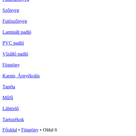
Szőnyeg
Futószőnyeg
Laminált padló
PVC padló
Vízálló padló
Függöny
Karnis, Árnyékolás
Tapéta
Műfű
Lábtörlő
Tartozékok
Főoldal
•
Függöny
•
Oldal 6