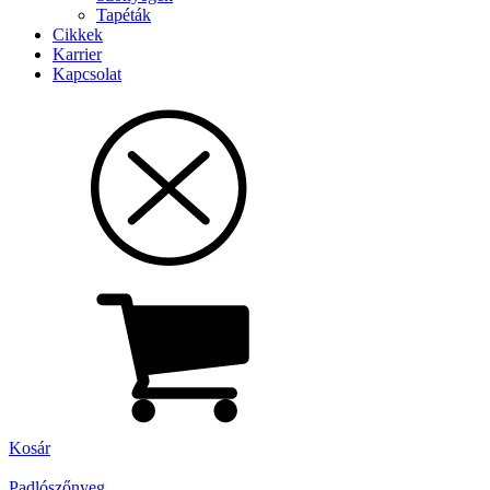
Tapéták
Cikkek
Karrier
Kapcsolat
Kosár
Padlószőnyeg