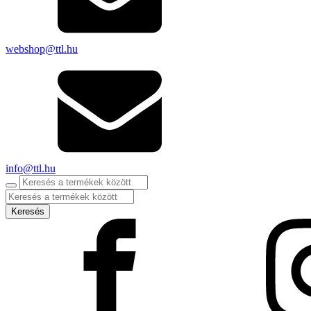
webshop@ttl.hu
info@ttl.hu
Products
search
Keresés