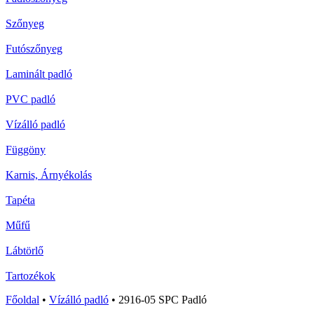
Szőnyeg
Futószőnyeg
Laminált padló
PVC padló
Vízálló padló
Függöny
Karnis, Árnyékolás
Tapéta
Műfű
Lábtörlő
Tartozékok
Főoldal
•
Vízálló padló
•
2916-05 SPC Padló