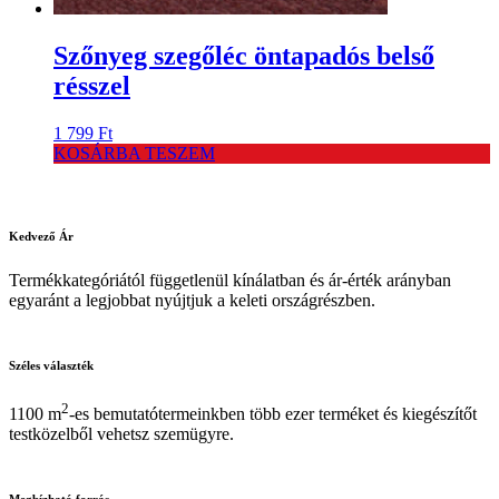
Szőnyeg szegőléc öntapadós belső
résszel
1 799
Ft
KOSÁRBA TESZEM
Kedvező
Ár
Termékkategóriától függetlenül kínálatban és ár-érték arányban
egyaránt a legjobbat nyújtjuk a keleti országrészben.
Széles
választék
2
1100 m
-es bemutatótermeinkben több ezer terméket és kiegészítőt
testközelből vehetsz szemügyre.
Megbízható
forrás