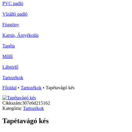
PVC padló
Vízálló padló
Függöny
Karnis, Árnyékolás
Tapéta
Műfű
Lábtörlő
Tartozékok
Főoldal
•
Tartozékok
•
Tapétavágó kés
Cikkszám:
307e6d215162
Kategória:
Tartozékok
Tapétavágó kés