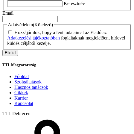
Keresztnév
Email
Adatvédelem
(Kötelező)
Hozzájárulok, hogy a fenti adataimat az Eladó az
Adatkezelési tájékoztatóban
foglaltaknak megfelelően, hírlevél
küldés céljából kezelje.
TTL Magyarország
Főoldal
Szolgáltatások
Hasznos tanácsok
Cikkek
Karrier
Kapcsolat
TTL
Debrecen