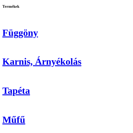
Termékek
Függöny
Karnis, Árnyékolás
Tapéta
Műfű