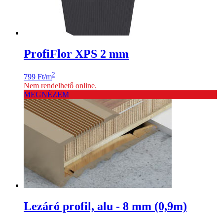
ProfiFlor XPS 2 mm
2
799
Ft
/m
Nem rendelhető online.
MEGNÉZEM
Lezáró profil, alu - 8 mm (0,9m)