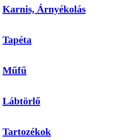
Karnis, Árnyékolás
Tapéta
Műfű
Lábtörlő
Tartozékok