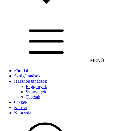
MENÜ
Főoldal
Szolgáltatások
Hasznos tanácsok
Függönyök
Szőnyegek
Tapéták
Cikkek
Karrier
Kapcsolat