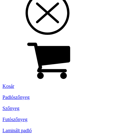
Kosár
Padlószőnyeg
Szőnyeg
Futószőnyeg
Laminált padló