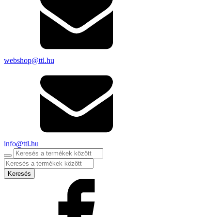
webshop@ttl.hu
info@ttl.hu
Products
search
Keresés