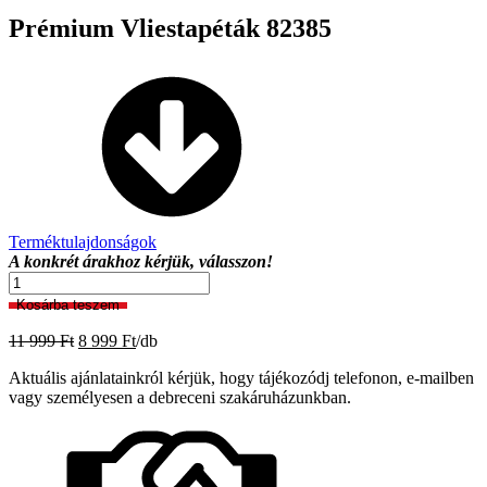
Prémium Vliestapéták 82385
Terméktulajdonságok
A konkrét árakhoz kérjük, válasszon!
Prémium
Vliestapéták
Kosárba teszem
82385
mennyiség
Original
Current
11 999
Ft
8 999
Ft
/db
price
price
Aktuális ajánlatainkról kérjük, hogy tájékozódj telefonon, e-mailben
was:
is:
vagy személyesen a debreceni szakáruházunkban.
11
8
999 Ft.
999 Ft.