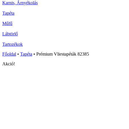
Karnis, Árnyékolás
Tapéta
Műfű
Lábtörlő
Tartozékok
Főoldal
•
Tapéta
•
Prémium Vliestapéták 82385
Akció!