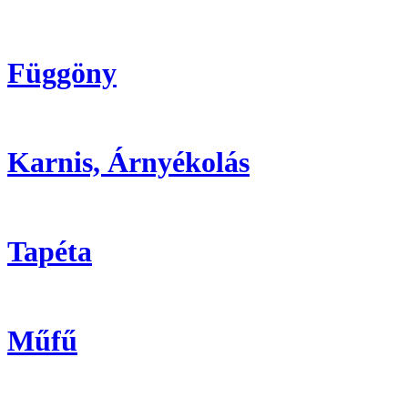
Függöny
Karnis, Árnyékolás
Tapéta
Műfű