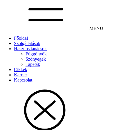
MENÜ
Főoldal
Szolgáltatások
Hasznos tanácsok
Függönyök
Szőnyegek
Tapéták
Cikkek
Karrier
Kapcsolat