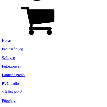
Kosár
Padlószőnyeg
Szőnyeg
Futószőnyeg
Laminált padló
PVC padló
Vízálló padló
Függöny