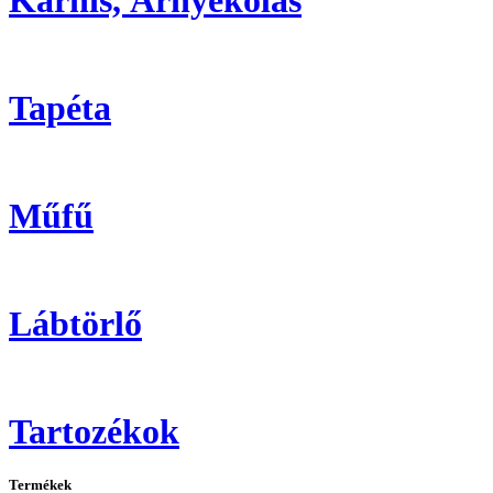
Karnis, Árnyékolás
Tapéta
Műfű
Lábtörlő
Tartozékok
Termékek