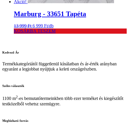
Akció!
Marburg - 33651 Tapéta
Original
Current
13 999
Ft
6 999
Ft
/db
price
price
KOSÁRBA TESZEM
was:
is:
13
6
999 Ft.
999 Ft.
Kedvező
Ár
Termékkategóriától függetlenül kínálatban és ár-érték arányban
egyaránt a legjobbat nyújtjuk a keleti országrészben.
Széles
választék
2
1100 m
-es bemutatótermeinkben több ezer terméket és kiegészítőt
testközelből vehetsz szemügyre.
Megbízható
forrás