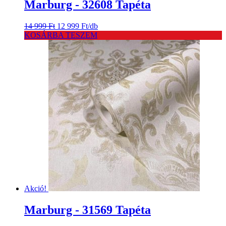
Marburg - 32608 Tapéta
Original
Current
14 999
Ft
12 999
Ft
/db
price
price
KOSÁRBA TESZEM
was:
is:
14
12
999 Ft.
999 Ft.
Akció!
Marburg - 31569 Tapéta