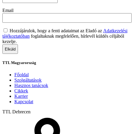
Email
Adatvédelem
(Kötelező)
Hozzájárulok, hogy a fenti adataimat az Eladó az
Adatkezelési
tájékoztatóban
foglaltaknak megfelelően, hírlevél küldés céljából
kezelje.
TTL Magyarország
Főoldal
Szolgáltatások
Hasznos tanácsok
Cikkek
Karrier
Kapcsolat
TTL
Debrecen