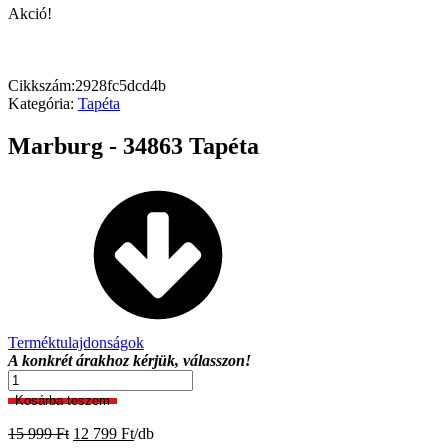
Akció!
Cikkszám:
2928fc5dcd4b
Kategória:
Tapéta
Marburg - 34863 Tapéta
Terméktulajdonságok
A konkrét árakhoz kérjük, válasszon!
Marburg
-
Kosárba teszem
34863
Tapéta
Original
Current
15 999
Ft
12 799
Ft
/db