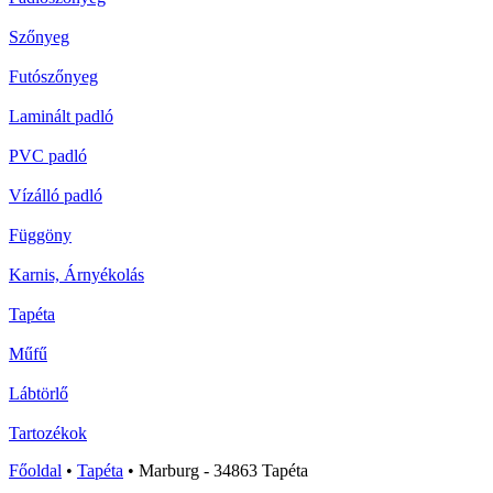
Szőnyeg
Futószőnyeg
Laminált padló
PVC padló
Vízálló padló
Függöny
Karnis, Árnyékolás
Tapéta
Műfű
Lábtörlő
Tartozékok
Főoldal
•
Tapéta
•
Marburg - 34863 Tapéta