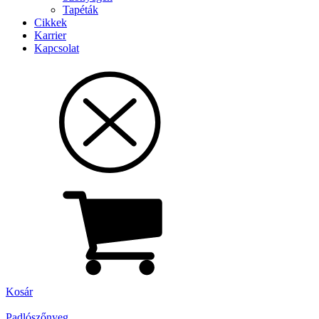
Tapéták
Cikkek
Karrier
Kapcsolat
Kosár
Padlószőnyeg