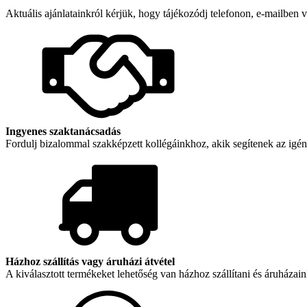
mennyiség
price
price
Aktuális ajánlatainkról kérjük, hogy tájékozódj telefonon, e-mailbe
was:
is:
15
12
999 Ft.
799 Ft.
Ingyenes szaktanácsadás
Fordulj bizalommal szakképzett kollégáinkhoz, akik segítenek az igé
Házhoz szállítás vagy áruházi átvétel
A kiválasztott termékeket lehetőség van házhoz szállítani és áruházain