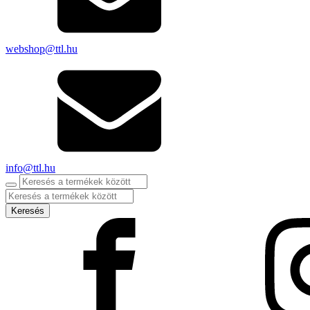
webshop@ttl.hu
info@ttl.hu
Products
search
Keresés