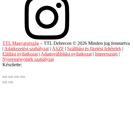
TTL Magyarország
– TTL Debrecen © 2026 Minden jog fenntartva
|
Adatkezelési szabályzat
|
ÁSZF
|
Szállítási és fizetési feltételek
|
Elállási nyilatkozat
|
Adattovábbítási nyilatkozat
|
Impresszum
|
Nyereményjáték szabályzat
Készítette: