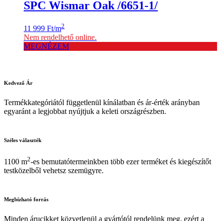
SPC Wismar Oak /6651-1/
2
11 999
Ft
/m
Nem rendelhető online.
MEGNÉZEM
Kedvező
Ár
Termékkategóriától függetlenül kínálatban és ár-érték arányban
egyaránt a legjobbat nyújtjuk a keleti országrészben.
Széles
választék
2
1100 m
-es bemutatótermeinkben több ezer terméket és kiegészítőt
testközelből vehetsz szemügyre.
Megbízható
forrás
Minden árucikket közvetlenül a gyártótól rendelünk meg, ezért a