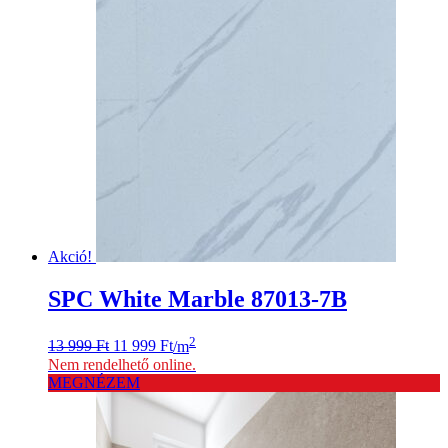
Akció!
SPC White Marble 87013-7B
Original
Current
2
13 999
Ft
11 999
Ft
/m
price
price
Nem rendelhető online.
was:
is:
MEGNÉZEM
13
11
999 Ft.
999 Ft.