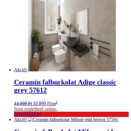
Akció!
Ceramin falburkolat Adige classic
grey 57612
Original
Current
2
14 099
Ft
10 899
Ft
/m
price
price
Nem rendelhető online.
was:
is:
MEGNÉZEM
14
10
Akció!
099 Ft.
899 Ft.