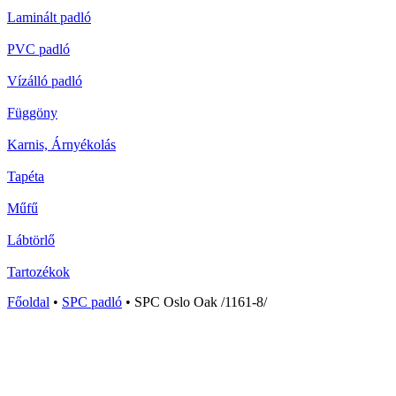
Laminált padló
PVC padló
Vízálló padló
Függöny
Karnis, Árnyékolás
Tapéta
Műfű
Lábtörlő
Tartozékok
Főoldal
•
SPC padló
•
SPC Oslo Oak /1161-8/