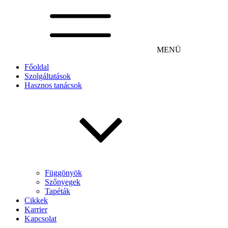
MENÜ
Főoldal
Szolgáltatások
Hasznos tanácsok
Függönyök
Szőnyegek
Tapéták
Cikkek
Karrier
Kapcsolat