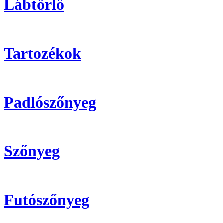
Lábtörlő
Tartozékok
Padlószőnyeg
Szőnyeg
Futószőnyeg