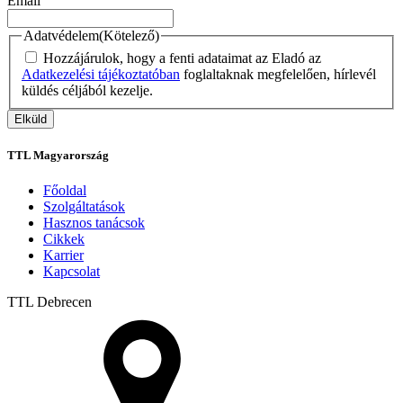
Email
Adatvédelem
(Kötelező)
Hozzájárulok, hogy a fenti adataimat az Eladó az
Adatkezelési tájékoztatóban
foglaltaknak megfelelően, hírlevél
küldés céljából kezelje.
TTL Magyarország
Főoldal
Szolgáltatások
Hasznos tanácsok
Cikkek
Karrier
Kapcsolat
TTL
Debrecen