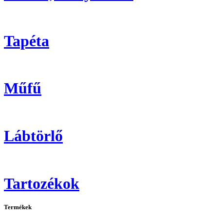
Tapéta
Műfű
Lábtörlő
Tartozékok
Termékek