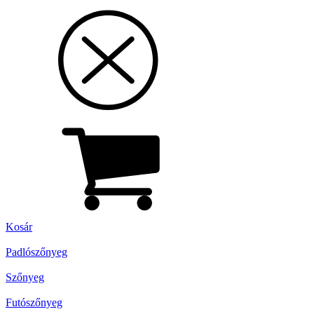
Kosár
Padlószőnyeg
Szőnyeg
Futószőnyeg