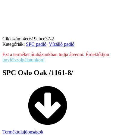
Cikkszám:
4ee619abce37-2
Kategóriák:
SPC padló
,
Vízálló padló
Ezt a terméket áruházunkban tudja átvenni. Érdeklődjön
ügyfélszolgálatunkon!
SPC Oslo Oak /1161-8/
Terméktulajdonságok