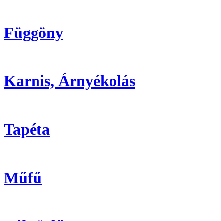
Függöny
Karnis, Árnyékolás
Tapéta
Műfű