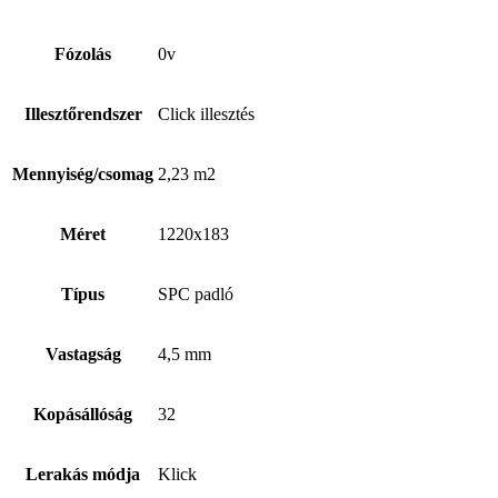
Fózolás
0v
Illesztőrendszer
Click illesztés
Mennyiség/csomag
2,23 m2
Méret
1220x183
Típus
SPC padló
Vastagság
4,5 mm
Kopásállóság
32
Lerakás módja
Klick