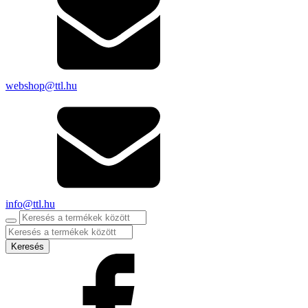
webshop@ttl.hu
info@ttl.hu
Products
search
Keresés