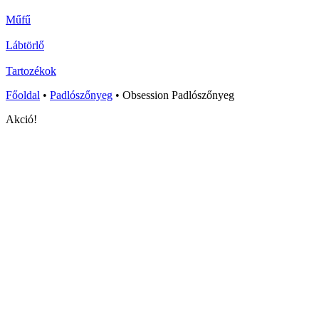
Műfű
Lábtörlő
Tartozékok
Főoldal
•
Padlószőnyeg
•
Obsession Padlószőnyeg
Akció!