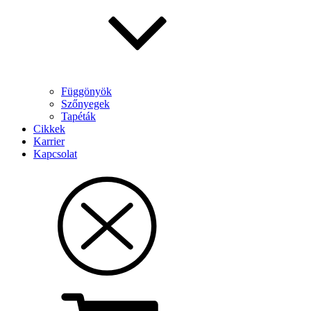
Függönyök
Szőnyegek
Tapéták
Cikkek
Karrier
Kapcsolat