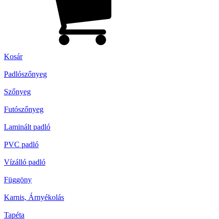
Kosár
Padlószőnyeg
Szőnyeg
Futószőnyeg
Laminált padló
PVC padló
Vízálló padló
Függöny
Karnis, Árnyékolás
Tapéta