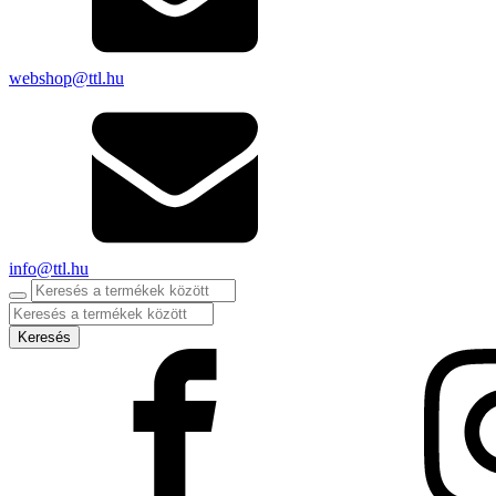
webshop@ttl.hu
info@ttl.hu
Products
search
Keresés