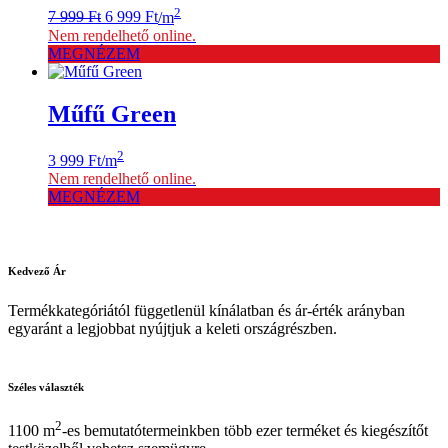
Original
Current
2
7 999
Ft
6 999
Ft
/m
price
price
Nem rendelhető online.
was:
is:
MEGNÉZEM
7
6
999 Ft.
999 Ft.
Műfű Green
2
3 999
Ft
/m
Nem rendelhető online.
MEGNÉZEM
Kedvező
Ár
Termékkategóriától függetlenül kínálatban és ár-érték arányban
egyaránt a legjobbat nyújtjuk a keleti országrészben.
Széles
választék
2
1100 m
-es bemutatótermeinkben több ezer terméket és kiegészítőt