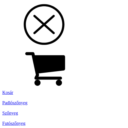
Kosár
Padlószőnyeg
Szőnyeg
Futószőnyeg