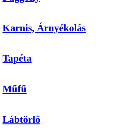
Karnis, Árnyékolás
Tapéta
Műfű
Lábtörlő