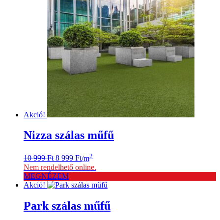
Akció!
Nizza szálas műfű
Original
Current
2
10 999
Ft
8 999
Ft
/m
price
price
Nem rendelhető online.
was:
is:
MEGNÉZEM
10
8
Akció!
999 Ft.
999 Ft.
Park szálas műfű