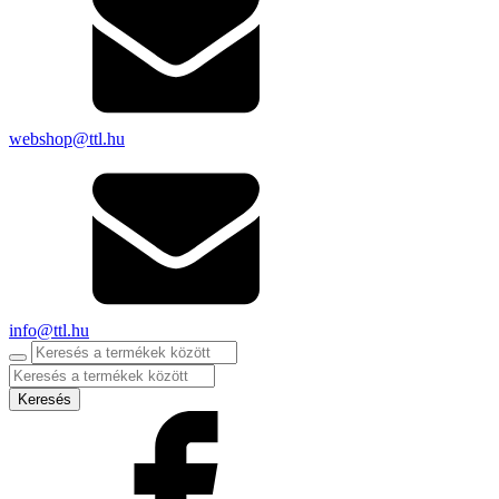
webshop@ttl.hu
info@ttl.hu
Products
search
Keresés