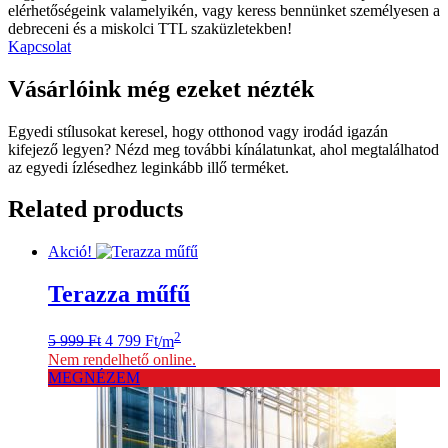
elérhetőségeink valamelyikén, vagy keress bennünket személyesen a
debreceni és a miskolci TTL szaküzletekben!
Kapcsolat
Vásárlóink még ezeket nézték
Egyedi stílusokat keresel, hogy otthonod vagy irodád igazán
kifejező legyen? Nézd meg további kínálatunkat, ahol megtalálhatod
az egyedi ízlésedhez leginkább illő terméket.
Related products
Akció!
Terazza műfű
Original
Current
2
5 999
Ft
4 799
Ft
/m
price
price
Nem rendelhető online.
was:
is:
MEGNÉZEM
5
4
999 Ft.
799 Ft.