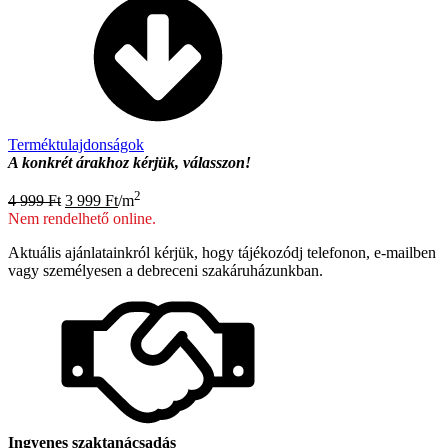
Terméktulajdonságok
A konkrét árakhoz kérjük, válasszon!
Original
Current
2
4 999
Ft
3 999
Ft
/m
price
price
Nem rendelhető online.
was:
is:
4
3
Aktuális ajánlatainkról kérjük, hogy tájékozódj telefonon, e-mailben
999 Ft.
999 Ft.
vagy személyesen a debreceni szakáruházunkban.
Ingyenes szaktanácsadás