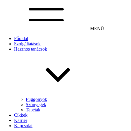
MENÜ
Főoldal
Szolgáltatások
Hasznos tanácsok
Függönyök
Szőnyegek
Tapéták
Cikkek
Karrier
Kapcsolat