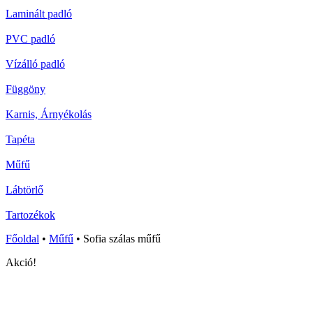
Laminált padló
PVC padló
Vízálló padló
Függöny
Karnis, Árnyékolás
Tapéta
Műfű
Lábtörlő
Tartozékok
Főoldal
•
Műfű
•
Sofia szálas műfű
Akció!