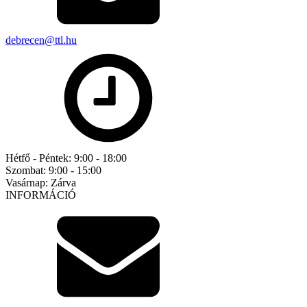
debrecen@ttl.hu
Hétfő - Péntek:
9:00 - 18:00
Szombat:
9:00 - 15:00
Vasárnap:
Zárva
INFORMÁCIÓ