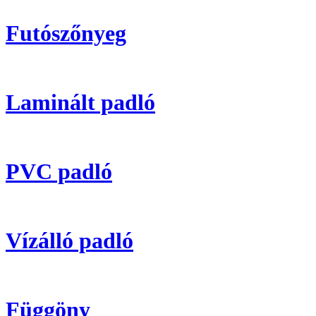
Futószőnyeg
Laminált padló
PVC padló
Vízálló padló
Függöny