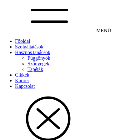
MENÜ
Főoldal
Szolgáltatások
Hasznos tanácsok
Függönyök
Szőnyegek
Tapéták
Cikkek
Karrier
Kapcsolat