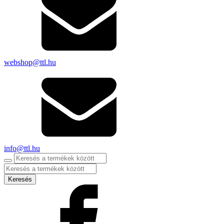
webshop@ttl.hu
info@ttl.hu
Products
search
Keresés