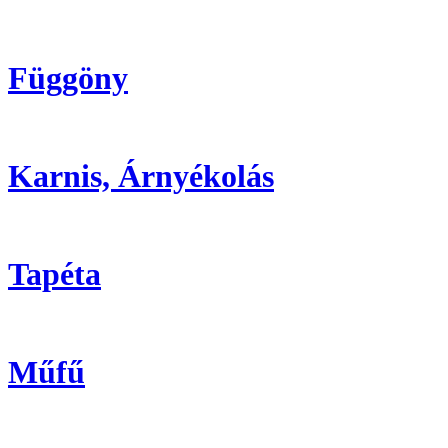
Függöny
Karnis, Árnyékolás
Tapéta
Műfű