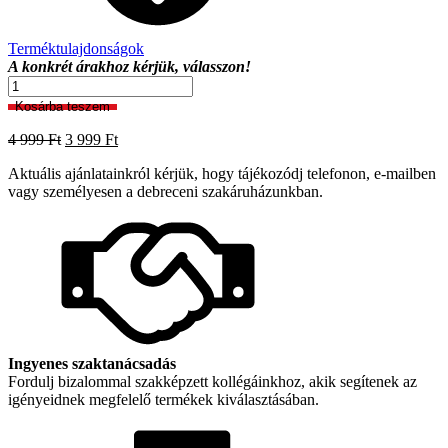
Terméktulajdonságok
A konkrét árakhoz kérjük, válasszon!
TUMLO
03
Kosárba teszem
KD
HOME
Original
Current
4 999
Ft
3 999
Ft
Konyhai
price
price
szőnyeg
Aktuális ajánlatainkról kérjük, hogy tájékozódj telefonon, e-mailben
was:
is:
mennyiség
vagy személyesen a debreceni szakáruházunkban.
4
3
999 Ft.
999 Ft.
Ingyenes szaktanácsadás
Fordulj bizalommal szakképzett kollégáinkhoz, akik segítenek az
igényeidnek megfelelő termékek kiválasztásában.