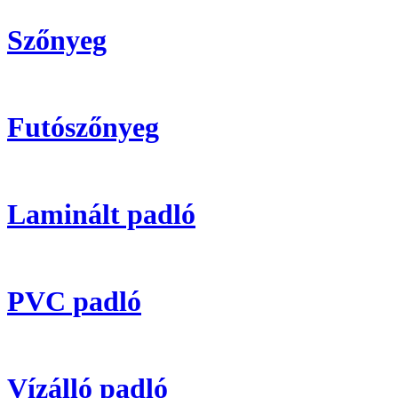
Szőnyeg
Futószőnyeg
Laminált padló
PVC padló
Vízálló padló