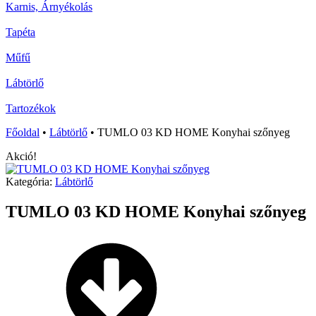
Karnis, Árnyékolás
Tapéta
Műfű
Lábtörlő
Tartozékok
Főoldal
•
Lábtörlő
•
TUMLO 03 KD HOME Konyhai szőnyeg
Akció!
Kategória:
Lábtörlő
TUMLO 03 KD HOME Konyhai szőnyeg