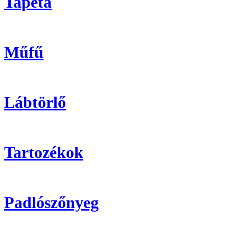
Tapéta
Műfű
Lábtörlő
Tartozékok
Padlószőnyeg