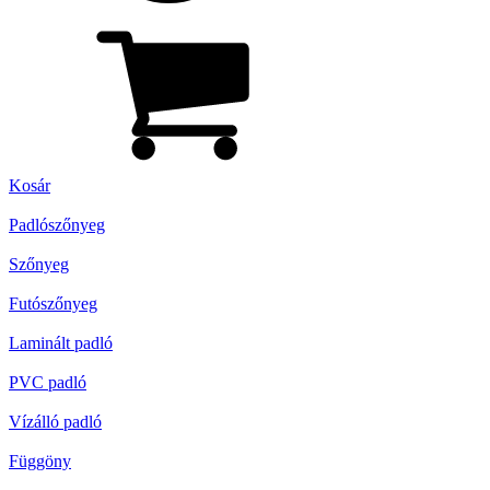
Kosár
Padlószőnyeg
Szőnyeg
Futószőnyeg
Laminált padló
PVC padló
Vízálló padló
Függöny