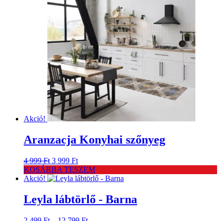
Akció!
Aranzacja Konyhai szőnyeg
Original
Current
4 999
Ft
3 999
Ft
price
price
KOSÁRBA TESZEM
was:
is:
Akció!
4
3
999 Ft.
999 Ft.
Leyla lábtörlő - Barna
Ártartomány:
2 499
Ft
–
12 799
Ft