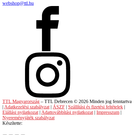
webshop@ttl.hu
TTL Magyarország
– TTL Debrecen © 2026 Minden jog fenntartva
|
Adatkezelési szabályzat
|
ÁSZF
|
Szállítási és fizetési feltételek
|
Elállási nyilatkozat
|
Adattovábbítási nyilatkozat
|
Impresszum
|
Nyereményjáték szabályzat
Készítette: