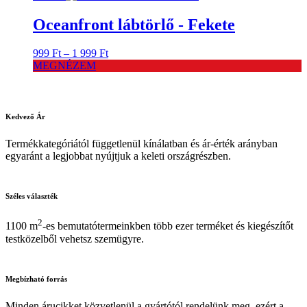
3
2
699 Ft.
959 Ft.
Oceanfront lábtörlő - Fekete
Ártartomány:
999
Ft
–
1 999
Ft
999 Ft
MEGNÉZEM
-
1
999 Ft
Kedvező
Ár
Termékkategóriától függetlenül kínálatban és ár-érték arányban
egyaránt a legjobbat nyújtjuk a keleti országrészben.
Széles
választék
2
1100 m
-es bemutatótermeinkben több ezer terméket és kiegészítőt
testközelből vehetsz szemügyre.
Megbízható
forrás
Minden árucikket közvetlenül a gyártótól rendelünk meg, ezért a