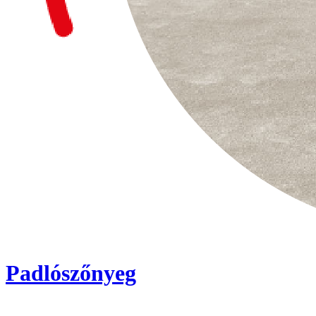
Padlószőnyeg