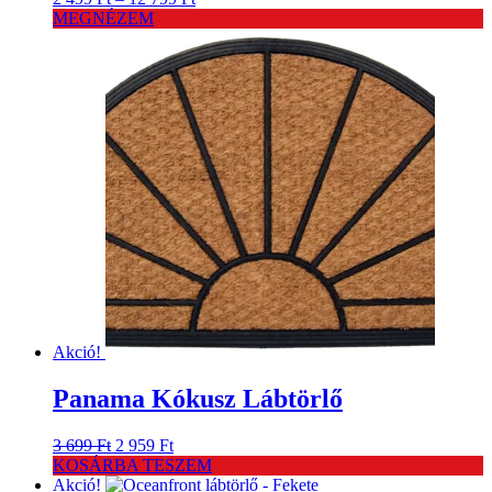
2
MEGNÉZEM
499 Ft
-
12
799 Ft
Akció!
Panama Kókusz Lábtörlő
Original
Current
3 699
Ft
2 959
Ft
price
price
KOSÁRBA TESZEM
was:
is:
Akció!