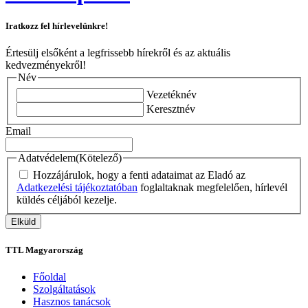
Iratkozz fel hírlevelünkre!
Értesülj elsőként a legfrissebb hírekről és az aktuális
kedvezményekről!
Név
Vezetéknév
Keresztnév
Email
Adatvédelem
(Kötelező)
Hozzájárulok, hogy a fenti adataimat az Eladó az
Adatkezelési tájékoztatóban
foglaltaknak megfelelően, hírlevél
küldés céljából kezelje.
TTL Magyarország
Főoldal
Szolgáltatások
Hasznos tanácsok