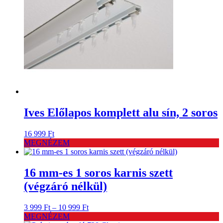
Ives Előlapos komplett alu sín, 2 soros
16 999
Ft
MEGNÉZEM
16 mm-es 1 soros karnis szett
(végzáró nélkül)
Ártartomány:
3 999
Ft
–
10 999
Ft
3
MEGNÉZEM