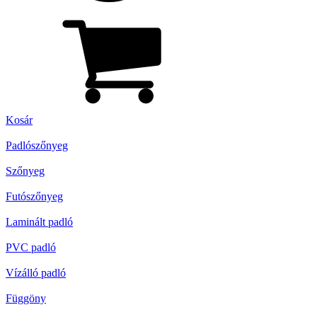
Kosár
Padlószőnyeg
Szőnyeg
Futószőnyeg
Laminált padló
PVC padló
Vízálló padló
Függöny