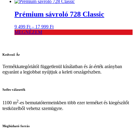
999 Ft
-
10
Prémium sávroló 728 Classic
999 Ft
Ártartomány:
9 499
Ft
–
17 999
Ft
9
MEGNÉZEM
499 Ft
-
17
999 Ft
Kedvező
Ár
Termékkategóriától függetlenül kínálatban és ár-érték arányban
egyaránt a legjobbat nyújtjuk a keleti országrészben.
Széles
választék
2
1100 m
-es bemutatótermeinkben több ezer terméket és kiegészítőt
testközelből vehetsz szemügyre.
Megbízható
forrás