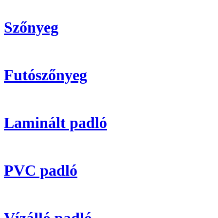
Szőnyeg
Futószőnyeg
Laminált padló
PVC padló
Vízálló padló