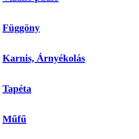
Függöny
Karnis, Árnyékolás
Tapéta
Műfű