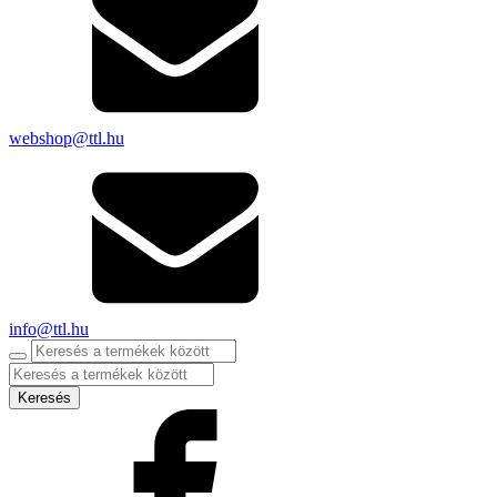
webshop@ttl.hu
info@ttl.hu
Products
search
Keresés