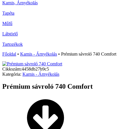
Karnis, Árnyékolás
Tapéta
Műfű
Lábtörlő
Tartozékok
Főoldal
•
Karnis - Árnyékolás
•
Prémium sávroló 740 Comfort
Cikkszám:
4458db27b9c5
Kategória:
Karnis - Árnyékolás
Prémium sávroló 740 Comfort