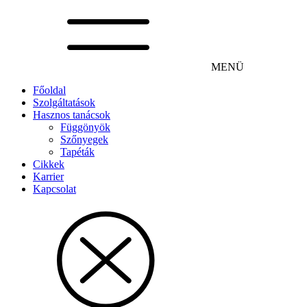
MENÜ
Főoldal
Szolgáltatások
Hasznos tanácsok
Függönyök
Szőnyegek
Tapéták
Cikkek
Karrier
Kapcsolat