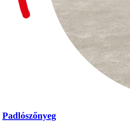
Padlószőnyeg