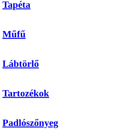
Tapéta
Műfű
Lábtörlő
Tartozékok
Padlószőnyeg