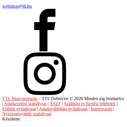
webshop@ttl.hu
TTL Magyarország
– TTL Debrecen © 2026 Minden jog fenntartva
|
Adatkezelési szabályzat
|
ÁSZF
|
Szállítási és fizetési feltételek
|
Elállási nyilatkozat
|
Adattovábbítási nyilatkozat
|
Impresszum
|
Nyereményjáték szabályzat
Készítette: