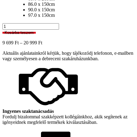
86.0 x 150cm
90.0 x 150cm
97.0 x 150cm
Prémium
sávroló
Kosárba teszem
740
Comfort
Ártartomány:
9 699
Ft
–
20 999
Ft
mennyiség
9
Aktuális ajánlatainkról kérjük, hogy tájékozódj telefonon, e-mailben
699 Ft
vagy személyesen a debreceni szakáruházunkban.
-
20
999 Ft
Ingyenes szaktanácsadás
Fordulj bizalommal szakképzett kollégáinkhoz, akik segítenek az
igényeidnek megfelelő termékek kiválasztásában.