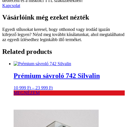
debreceni és a miskolci TTL szaküzletekben!
Kapcsolat
Vásárlóink még ezeket nézték
Egyedi stílusokat keresel, hogy otthonod vagy irodád igazán
kifejező legyen? Nézd meg további kínálatunkat, ahol megtalálhatod
az egyedi ízlésedhez leginkább illő terméket.
Related products
Prémium sávroló 742 Silvalin
Ártartomány:
10 999
Ft
–
23 999
Ft
10
MEGNÉZEM
999 Ft
-
23
999 Ft