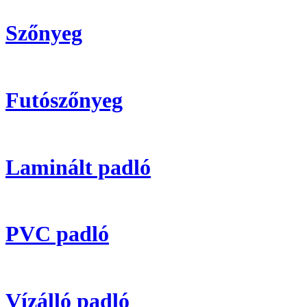
Szőnyeg
Futószőnyeg
Laminált padló
PVC padló
Vízálló padló