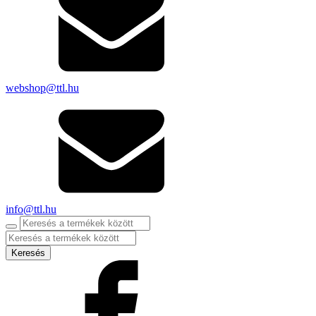
webshop@ttl.hu
info@ttl.hu
Products
search
Keresés