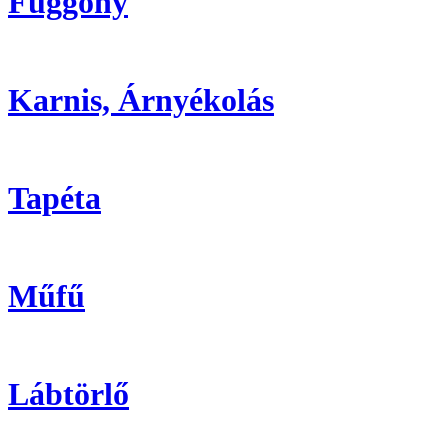
Függöny
Karnis, Árnyékolás
Tapéta
Műfű
Lábtörlő