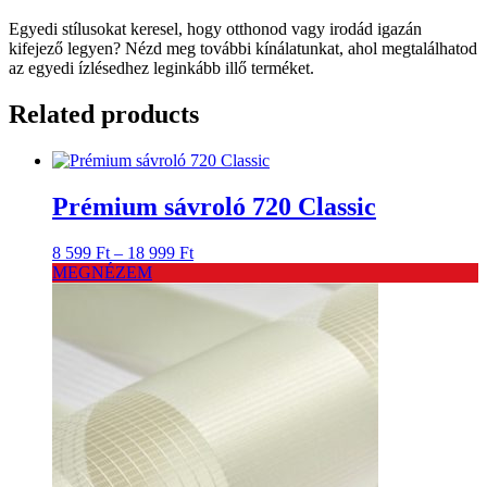
Egyedi stílusokat keresel, hogy otthonod vagy irodád igazán
kifejező legyen? Nézd meg további kínálatunkat, ahol megtalálhatod
az egyedi ízlésedhez leginkább illő terméket.
Related products
Prémium sávroló 720 Classic
Ártartomány:
8 599
Ft
–
18 999
Ft
8
MEGNÉZEM
599 Ft
-
18
999 Ft