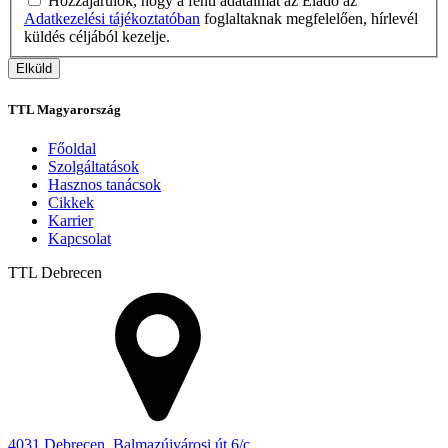
Hozzájárulok, hogy a fenti adataimat az Eladó az
Adatkezelési tájékoztatóban
foglaltaknak megfelelően, hírlevél
küldés céljából kezelje.
TTL Magyarország
Főoldal
Szolgáltatások
Hasznos tanácsok
Cikkek
Karrier
Kapcsolat
TTL
Debrecen
4031 Debrecen, Balmazújvárosi út 6/c