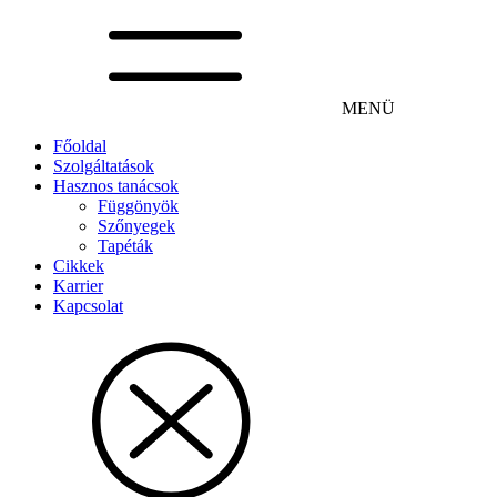
MENÜ
Főoldal
Szolgáltatások
Hasznos tanácsok
Függönyök
Szőnyegek
Tapéták
Cikkek
Karrier
Kapcsolat