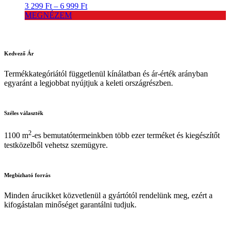
Ártartomány:
3 299
Ft
–
6 999
Ft
3
MEGNÉZEM
299 Ft
-
6
999 Ft
Kedvező
Ár
Termékkategóriától függetlenül kínálatban és ár-érték arányban
egyaránt a legjobbat nyújtjuk a keleti országrészben.
Széles
választék
2
1100 m
-es bemutatótermeinkben több ezer terméket és kiegészítőt
testközelből vehetsz szemügyre.
Megbízható
forrás
Minden árucikket közvetlenül a gyártótól rendelünk meg, ezért a
kifogástalan minőséget garantálni tudjuk.