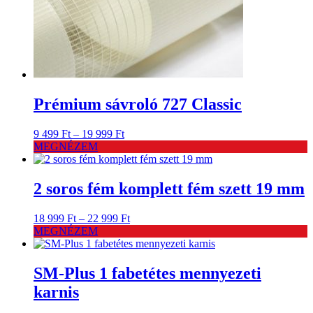
Prémium sávroló 727 Classic
Ártartomány:
9 499
Ft
–
19 999
Ft
9
MEGNÉZEM
499 Ft
-
19
2 soros fém komplett fém szett 19 mm
999 Ft
Ártartomány:
18 999
Ft
–
22 999
Ft
18
MEGNÉZEM
999 Ft
-
22
SM-Plus 1 fabetétes mennyezeti
999 Ft
karnis