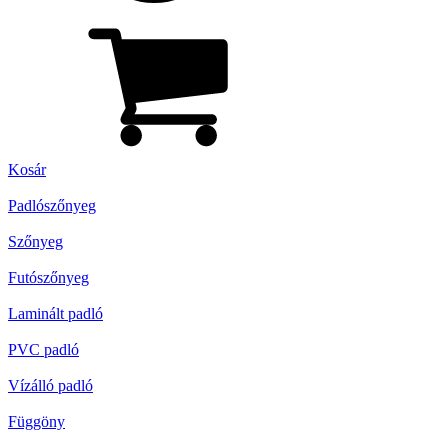
Kosár
Padlószőnyeg
Szőnyeg
Futószőnyeg
Laminált padló
PVC padló
Vízálló padló
Függöny