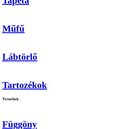
Tapéta
Műfű
Lábtörlő
Tartozékok
Termékek
Függöny