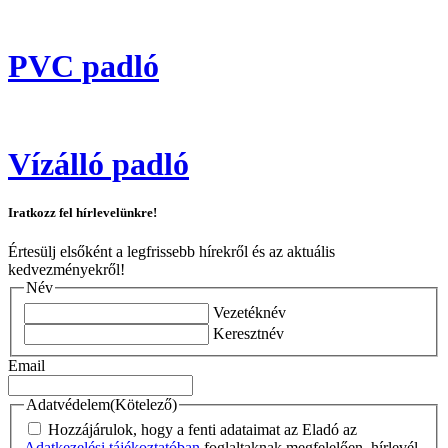
PVC padló
Vízálló padló
Iratkozz fel hírlevelünkre!
Értesülj elsőként a legfrissebb hírekről és az aktuális
kedvezményekről!
Név
Vezetéknév
Keresztnév
Email
Adatvédelem
(Kötelező)
Hozzájárulok, hogy a fenti adataimat az Eladó az
Adatkezelési tájékoztatóban
foglaltaknak megfelelően, hírlevél