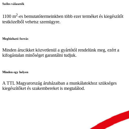
Széles
választék
2
1100 m
-es bemutatótermeinkben több ezer terméket és kiegészítőt
testközelből vehetsz szemügyre.
Megbízható
forrás
Minden árucikket közvetlenül a gyártótól rendelünk meg, ezért a
kifogástalan minőséget garantálni tudjuk.
Minden
egy helyen
A TTL Magyarország áruházaiban a munkálatokhoz szükséges
kiegészítőket és szakembereket is megtalálod.