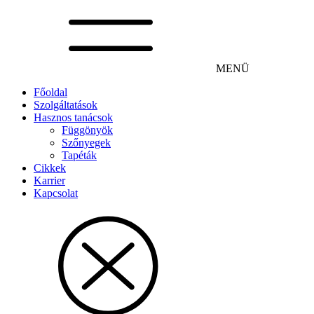
MENÜ
Főoldal
Szolgáltatások
Hasznos tanácsok
Függönyök
Szőnyegek
Tapéták
Cikkek
Karrier
Kapcsolat