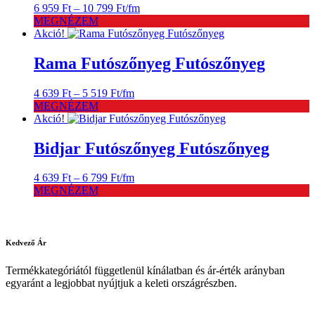
Ártartomány:
6 959
Ft
–
10 799
Ft
/fm
6
MEGNÉZEM
959 Ft
Akció!
-
10
Rama Futószőnyeg Futószőnyeg
799 Ft
Ártartomány:
4 639
Ft
–
5 519
Ft
/fm
4
MEGNÉZEM
639 Ft
Akció!
-
5
Bidjar Futószőnyeg Futószőnyeg
519 Ft
Ártartomány:
4 639
Ft
–
6 799
Ft
/fm
4
MEGNÉZEM
639 Ft
-
6
799 Ft
Kedvező
Ár
Termékkategóriától függetlenül kínálatban és ár-érték arányban
egyaránt a legjobbat nyújtjuk a keleti országrészben.