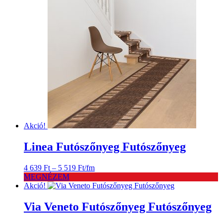
Akció!
Linea Futószőnyeg Futószőnyeg
Ártartomány:
4 639
Ft
–
5 519
Ft
/fm
4
MEGNÉZEM
639 Ft
Akció!
-
5
Via Veneto Futószőnyeg Futószőnyeg
519 Ft