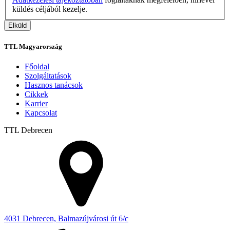
küldés céljából kezelje.
TTL Magyarország
Főoldal
Szolgáltatások
Hasznos tanácsok
Cikkek
Karrier
Kapcsolat
TTL
Debrecen
4031 Debrecen, Balmazújvárosi út 6/c