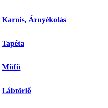
Karnis, Árnyékolás
Tapéta
Műfű
Lábtörlő