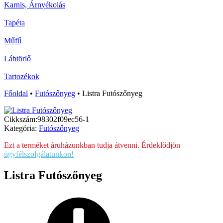
Karnis, Árnyékolás
Tapéta
Műfű
Lábtörlő
Tartozékok
Főoldal
•
Futószőnyeg
•
Listra Futószőnyeg
Cikkszám:
98302f09ec56-1
Kategória:
Futószőnyeg
Ezt a terméket áruházunkban tudja átvenni. Érdeklődjön
ügyfélszolgálatunkon!
Listra Futószőnyeg