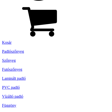
Kosár
Padlószőnyeg
Szőnyeg
Futószőnyeg
Laminált padló
PVC padló
Vízálló padló
Függöny