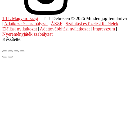
TTL Magyarország
– TTL Debrecen © 2026 Minden jog fenntartva
|
Adatkezelési szabályzat
|
ÁSZF
|
Szállítási és fizetési feltételek
|
Elállási nyilatkozat
|
Adattovábbítási nyilatkozat
|
Impresszum
|
Nyereményjáték szabályzat
Készítette: