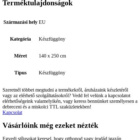
Terméktulajdonságok
Származási hely
EU
Kategória
Készfüggöny
Méret
140 x 250 cm
Típus
Készfüggöny
Szeretnél többet megtudni a termékekről, áruházaink készletéről
vagy az elérhető szolgáltatásokról? Vedd fel velünk a kapcsolatot
elérhetőségeink valamelyikén, vagy keress bennünket személyesen a
debreceni és a miskolci TTL szaküzletekben!
Kapcsolat
Vásárlóink még ezeket nézték
Egyedi stílusokat keresel, hogy otthonod vagy irodád igazán