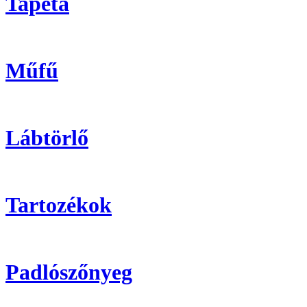
Tapéta
Műfű
Lábtörlő
Tartozékok
Padlószőnyeg