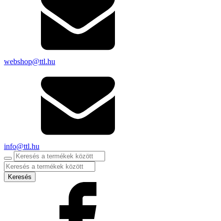
webshop@ttl.hu
info@ttl.hu
Products
search
Keresés