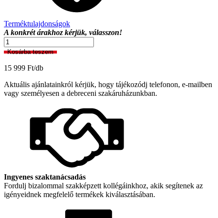
Terméktulajdonságok
A konkrét árakhoz kérjük, válasszon!
Oscar/11
140
Kosárba teszem
x
250
15 999
Ft
/db
cm
Készfüggöny
Aktuális ajánlatainkról kérjük, hogy tájékozódj telefonon, e-mailben
mennyiség
vagy személyesen a debreceni szakáruházunkban.
Ingyenes szaktanácsadás
Fordulj bizalommal szakképzett kollégáinkhoz, akik segítenek az
igényeidnek megfelelő termékek kiválasztásában.