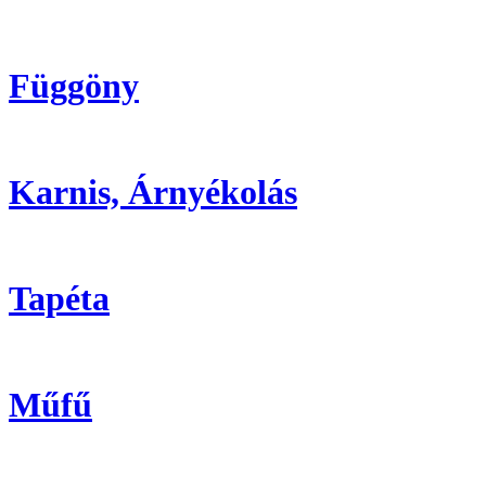
Függöny
Karnis, Árnyékolás
Tapéta
Műfű