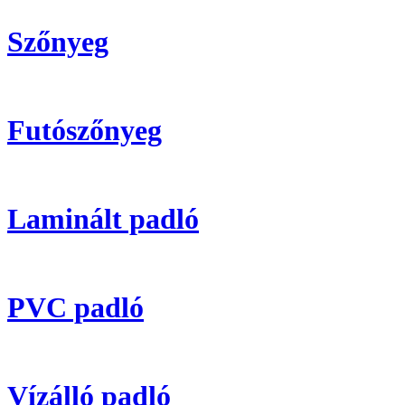
Szőnyeg
Futószőnyeg
Laminált padló
PVC padló
Vízálló padló