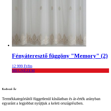
Fényáteresztő függöny "Memory" (2)
12 999
Ft
/fm
MEGNÉZEM
Kedvező
Ár
Termékkategóriától függetlenül kínálatban és ár-érték arányban
egyaránt a legjobbat nyújtjuk a keleti országrészben.