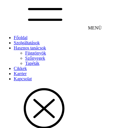
MENÜ
Főoldal
Szolgáltatások
Hasznos tanácsok
Függönyök
Szőnyegek
Tapéták
Cikkek
Karrier
Kapcsolat