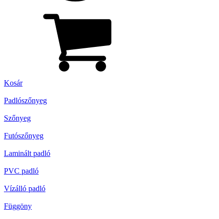
Kosár
Padlószőnyeg
Szőnyeg
Futószőnyeg
Laminált padló
PVC padló
Vízálló padló
Függöny