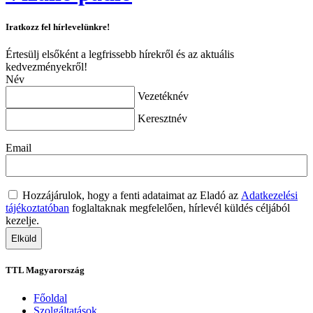
Iratkozz fel hírlevelünkre!
Értesülj elsőként a legfrissebb hírekről és az aktuális
kedvezményekről!
Név
Vezetéknév
Keresztnév
Email
Adatvédelem
(Kötelező)
Hozzájárulok, hogy a fenti adataimat az Eladó az
Adatkezelési
tájékoztatóban
foglaltaknak megfelelően, hírlevél küldés céljából
kezelje.
TTL Magyarország
Főoldal
Szolgáltatások