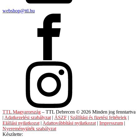
webshop@ttl.hu
TTL Magyarország
– TTL Debrecen © 2026 Minden jog fenntartva
|
Adatkezelési szabályzat
|
ÁSZF
|
Szállítási és fizetési feltételek
|
Elállási nyilatkozat
|
Adattovábbítási nyilatkozat
|
Impresszum
|
Nyereményjáték szabályzat
Készítette: