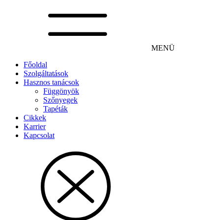
MENÜ
Főoldal
Szolgáltatások
Hasznos tanácsok
Függönyök
Szőnyegek
Tapéták
Cikkek
Karrier
Kapcsolat