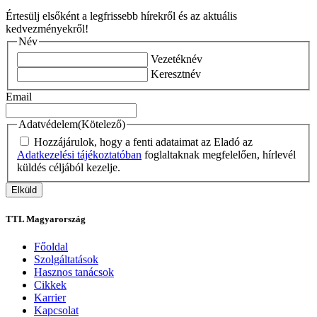
Értesülj elsőként a legfrissebb hírekről és az aktuális
kedvezményekről!
Név
Vezetéknév
Keresztnév
Email
Adatvédelem
(Kötelező)
Hozzájárulok, hogy a fenti adataimat az Eladó az
Adatkezelési tájékoztatóban
foglaltaknak megfelelően, hírlevél
küldés céljából kezelje.
TTL Magyarország
Főoldal
Szolgáltatások
Hasznos tanácsok
Cikkek
Karrier
Kapcsolat