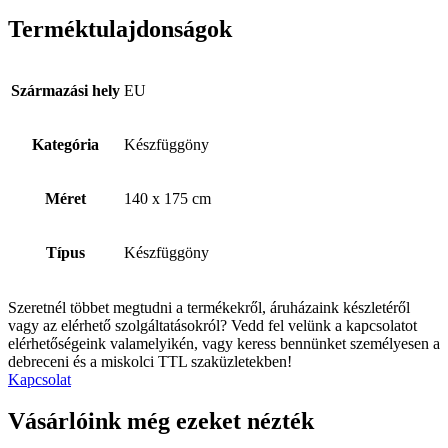
Terméktulajdonságok
Származási hely
EU
Kategória
Készfüggöny
Méret
140 x 175 cm
Típus
Készfüggöny
Szeretnél többet megtudni a termékekről, áruházaink készletéről
vagy az elérhető szolgáltatásokról? Vedd fel velünk a kapcsolatot
elérhetőségeink valamelyikén, vagy keress bennünket személyesen a
debreceni és a miskolci TTL szaküzletekben!
Kapcsolat
Vásárlóink még ezeket nézték