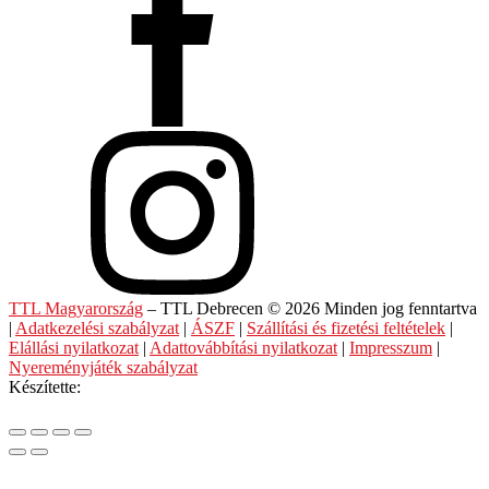
TTL Magyarország
– TTL Debrecen © 2026 Minden jog fenntartva
|
Adatkezelési szabályzat
|
ÁSZF
|
Szállítási és fizetési feltételek
|
Elállási nyilatkozat
|
Adattovábbítási nyilatkozat
|
Impresszum
|
Nyereményjáték szabályzat
Készítette: