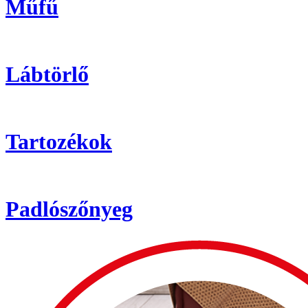
Műfű
Lábtörlő
Tartozékok
Padlószőnyeg