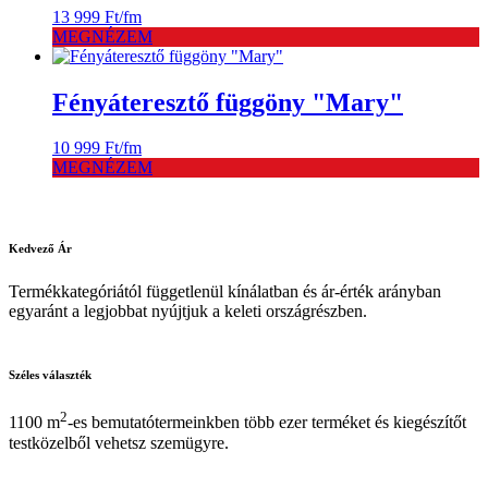
13 999
Ft
/fm
MEGNÉZEM
Fényáteresztő függöny "Mary"
10 999
Ft
/fm
MEGNÉZEM
Kedvező
Ár
Termékkategóriától függetlenül kínálatban és ár-érték arányban
egyaránt a legjobbat nyújtjuk a keleti országrészben.
Széles
választék
2
1100 m
-es bemutatótermeinkben több ezer terméket és kiegészítőt
testközelből vehetsz szemügyre.