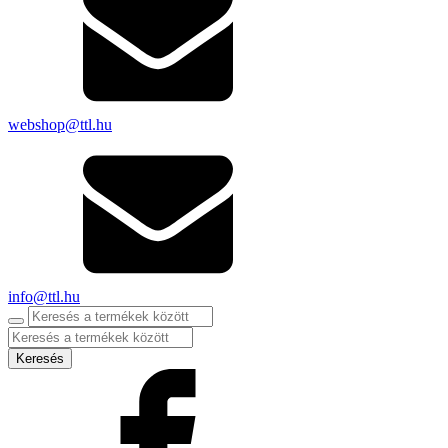
webshop@ttl.hu
info@ttl.hu
Products
search
Keresés