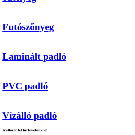
Futószőnyeg
Laminált padló
PVC padló
Vízálló padló
Iratkozz fel hírlevelünkre!