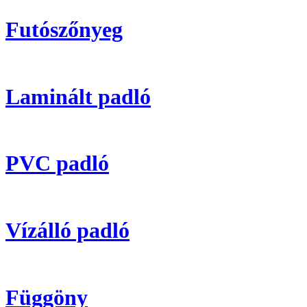
Futószőnyeg
Laminált padló
PVC padló
Vízálló padló
Függöny