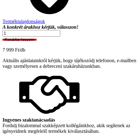
Terméktulajdonságok
A konkrét árakhoz kérjük, válasszon!
Dina/03
140
Kosárba teszem
x
175
7 999
Ft
/db
cm
Készfüggöny
Aktuális ajánlatainkról kérjük, hogy tájékozódj telefonon, e-mailben
mennyiség
vagy személyesen a debreceni szakáruházunkban.
Ingyenes szaktanácsadás
Fordulj bizalommal szakképzett kollégáinkhoz, akik segítenek az
igényeidnek megfelelő termékek kiválasztásában.