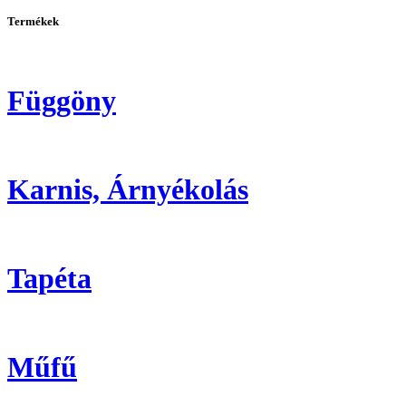
Termékek
Függöny
Karnis, Árnyékolás
Tapéta
Műfű