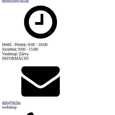
debrecen@ttl.hu
Hétfő - Péntek:
9:00 - 18:00
Szombat:
9:00 - 15:00
Vasárnap:
Zárva
INFORMÁCIÓ
info@ttl.hu
webshop