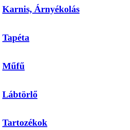
Karnis, Árnyékolás
Tapéta
Műfű
Lábtörlő
Tartozékok