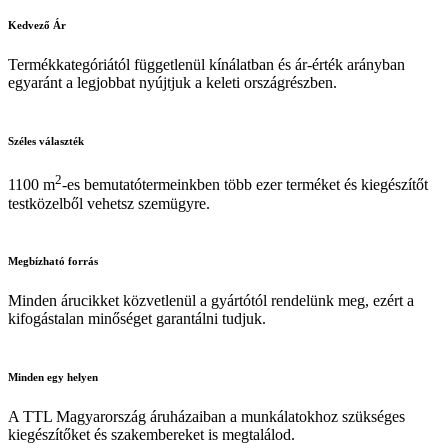
Kedvező
Ár
Termékkategóriától függetlenül kínálatban és ár-érték arányban
egyaránt a legjobbat nyújtjuk a keleti országrészben.
Széles
választék
2
1100 m
-es bemutatótermeinkben több ezer terméket és kiegészítőt
testközelből vehetsz szemügyre.
Megbízható
forrás
Minden árucikket közvetlenül a gyártótól rendelünk meg, ezért a
kifogástalan minőséget garantálni tudjuk.
Minden
egy helyen
A TTL Magyarország áruházaiban a munkálatokhoz szükséges
kiegészítőket és szakembereket is megtalálod.