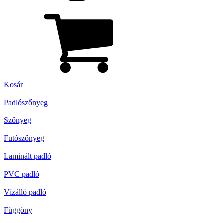
Kosár
Padlószőnyeg
Szőnyeg
Futószőnyeg
Laminált padló
PVC padló
Vízálló padló
Függöny