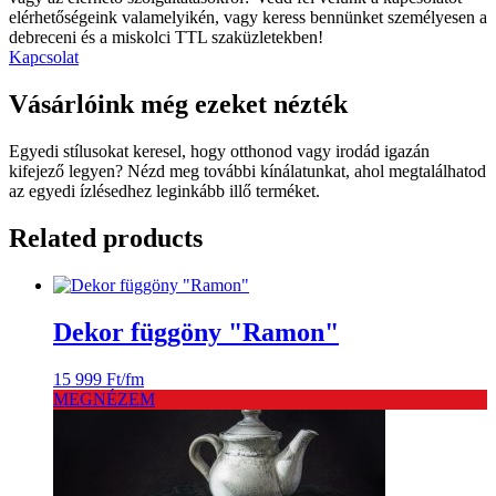
elérhetőségeink valamelyikén, vagy keress bennünket személyesen a
debreceni és a miskolci TTL szaküzletekben!
Kapcsolat
Vásárlóink még ezeket nézték
Egyedi stílusokat keresel, hogy otthonod vagy irodád igazán
kifejező legyen? Nézd meg további kínálatunkat, ahol megtalálhatod
az egyedi ízlésedhez leginkább illő terméket.
Related products
Dekor függöny "Ramon"
15 999
Ft
/fm
MEGNÉZEM