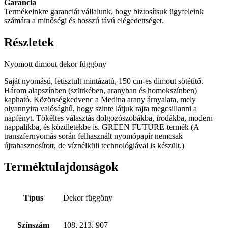
Garancia
Termékeinkre garanciát vállalunk, hogy biztosítsuk ügyfeleink
számára a minőségi és hosszú távú elégedettséget.
Részletek
Nyomott dimout dekor függöny
Saját nyomású, letisztult mintázatú, 150 cm-es dimout sötétítő.
Három alapszínben (szürkében, aranyban és homokszínben)
kapható. Közönségkedvenc a Medina arany árnyalata, mely
olyannyira valósághű, hogy szinte látjuk rajta megcsillanni a
napfényt. Tökéltes választás dolgozószobákba, irodákba, modern
nappalikba, és közületekbe is. GREEN FUTURE-termék (A
transzfernyomás során felhasznált nyomópapír nemcsak
újrahasznosított, de víznélküli technológiával is készült.)
Terméktulajdonságok
Típus
Dekor függöny
Színszám
108, 213, 907