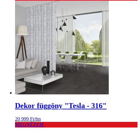
Dekor függöny "Tesla - 316"
20 999
Ft
/fm
MEGNÉZEM