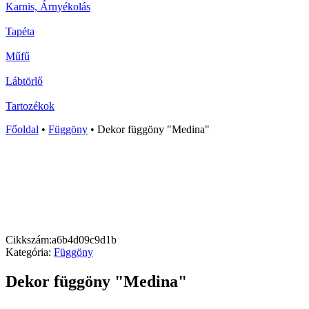
Karnis, Árnyékolás
Tapéta
Műfű
Lábtörlő
Tartozékok
Főoldal
•
Függöny
•
Dekor függöny "Medina"
Cikkszám:
a6b4d09c9d1b
Kategória:
Függöny
Dekor függöny "Medina"