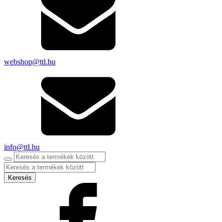
webshop@ttl.hu
info@ttl.hu
Products
search
Keresés