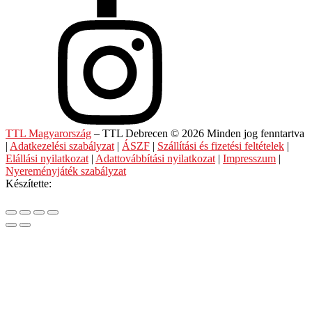
TTL Magyarország
– TTL Debrecen © 2026 Minden jog fenntartva
|
Adatkezelési szabályzat
|
ÁSZF
|
Szállítási és fizetési feltételek
|
Elállási nyilatkozat
|
Adattovábbítási nyilatkozat
|
Impresszum
|
Nyereményjáték szabályzat
Készítette: