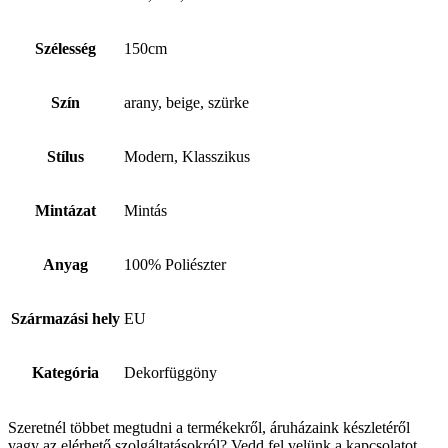
Szélesség
150cm
Szín
arany, beige, szürke
Stílus
Modern, Klasszikus
Mintázat
Mintás
Anyag
100% Poliészter
Származási hely
EU
Kategória
Dekorfüggöny
Szeretnél többet megtudni a termékekről, áruházaink készletéről
vagy az elérhető szolgáltatásokról? Vedd fel velünk a kapcsolatot