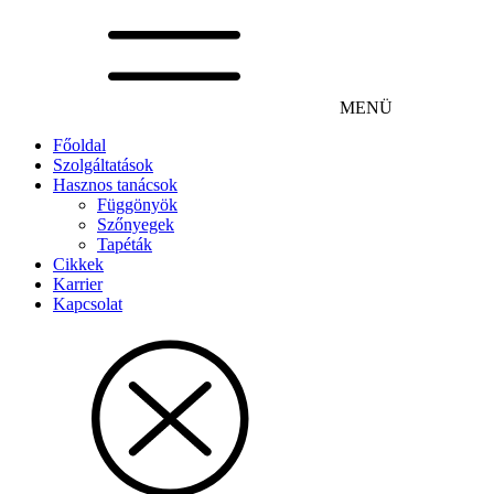
MENÜ
Főoldal
Szolgáltatások
Hasznos tanácsok
Függönyök
Szőnyegek
Tapéták
Cikkek
Karrier
Kapcsolat