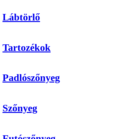
Lábtörlő
Tartozékok
Padlószőnyeg
Szőnyeg
Futószőnyeg