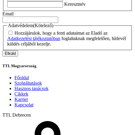
Keresztnév
Email
Adatvédelem
(Kötelező)
Hozzájárulok, hogy a fenti adataimat az Eladó az
Adatkezelési tájékoztatóban
foglaltaknak megfelelően, hírlevél
küldés céljából kezelje.
TTL Magyarország
Főoldal
Szolgáltatások
Hasznos tanácsok
Cikkek
Karrier
Kapcsolat
TTL
Debrecen