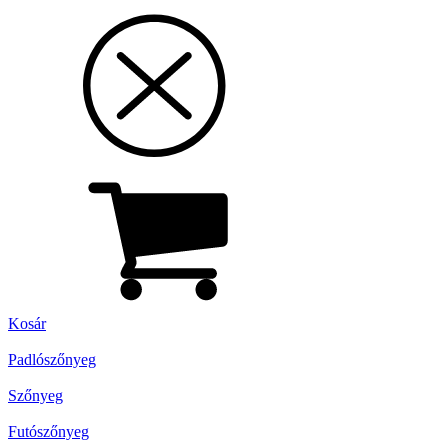
Kosár
Padlószőnyeg
Szőnyeg
Futószőnyeg