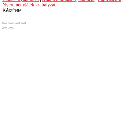
Nyereményjáték szabályzat
Készítette: