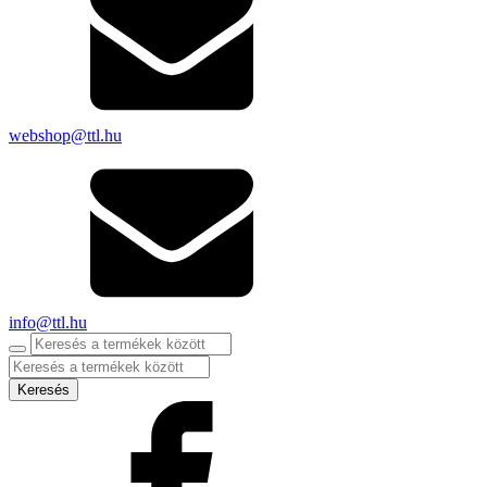
webshop@ttl.hu
info@ttl.hu
Products
search
Keresés