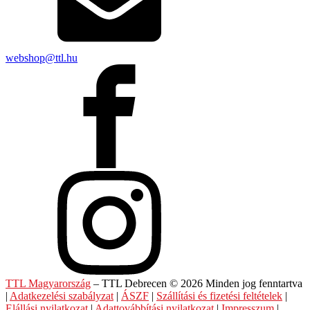
webshop@ttl.hu
TTL Magyarország
– TTL Debrecen © 2026 Minden jog fenntartva
|
Adatkezelési szabályzat
|
ÁSZF
|
Szállítási és fizetési feltételek
|
Elállási nyilatkozat
|
Adattovábbítási nyilatkozat
|
Impresszum
|