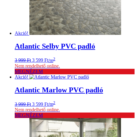
Akció!
Atlantic Selby PVC padló
Original
Current
2
3 999
Ft
3 599
Ft
/m
price
price
Nem rendelhető online.
was:
is:
MEGNÉZEM
3
3
Akció!
999 Ft.
599 Ft.
Atlantic Marlow PVC padló
Original
Current
2
3 999
Ft
3 599
Ft
/m
price
price
Nem rendelhető online.
was:
is:
MEGNÉZEM
3
3
999 Ft.
599 Ft.