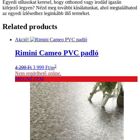
Egyedi stílusokat keresel, hogy otthonod vagy irodád igazán
kifejező legyen? Nézd meg további kínálatunkat, ahol megtalálhatod
az egyedi ízlésedhez leginkább illő terméket.
Related products
Akció!
Rimini Cameo PVC padló
Original
Current
2
4 299
Ft
3 999
Ft
/m
price
price
Nem rendelhető online.
was:
is:
MEGNÉZEM
4
3
299 Ft.
999 Ft.