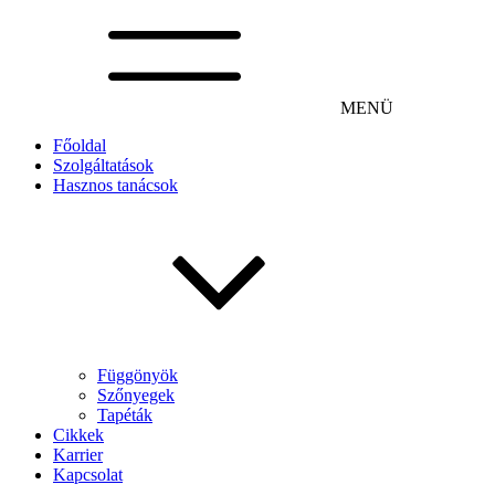
MENÜ
Főoldal
Szolgáltatások
Hasznos tanácsok
Függönyök
Szőnyegek
Tapéták
Cikkek
Karrier
Kapcsolat