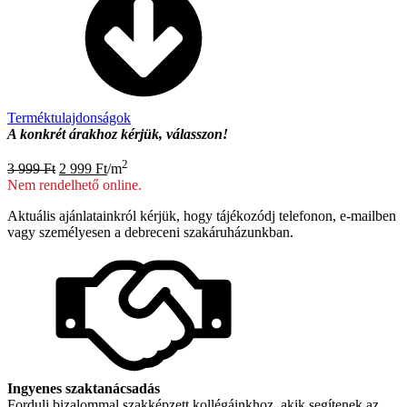
Terméktulajdonságok
A konkrét árakhoz kérjük, válasszon!
Original
Current
2
3 999
Ft
2 999
Ft
/m
price
price
Nem rendelhető online.
was:
is:
3
2
Aktuális ajánlatainkról kérjük, hogy tájékozódj telefonon, e-mailben
999 Ft.
999 Ft.
vagy személyesen a debreceni szakáruházunkban.
Ingyenes szaktanácsadás
Fordulj bizalommal szakképzett kollégáinkhoz, akik segítenek az