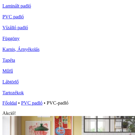
Laminált padló
PVC padló
Vízálló padló
Függöny
Karnis, Árnyékolás
Tapéta
Műfű
Lábtörlő
Tartozékok
Főoldal
•
PVC padló
•
PVC-padló
Akció!