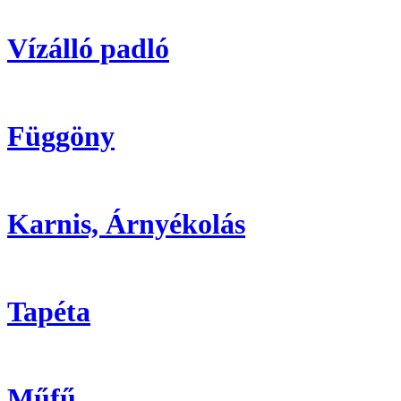
Vízálló padló
Függöny
Karnis, Árnyékolás
Tapéta
Műfű