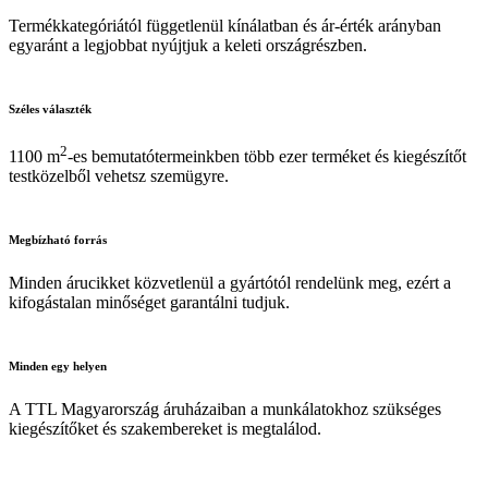
Termékkategóriától függetlenül kínálatban és ár-érték arányban
egyaránt a legjobbat nyújtjuk a keleti országrészben.
Széles
választék
2
1100 m
-es bemutatótermeinkben több ezer terméket és kiegészítőt
testközelből vehetsz szemügyre.
Megbízható
forrás
Minden árucikket közvetlenül a gyártótól rendelünk meg, ezért a
kifogástalan minőséget garantálni tudjuk.
Minden
egy helyen
A TTL Magyarország áruházaiban a munkálatokhoz szükséges
kiegészítőket és szakembereket is megtalálod.