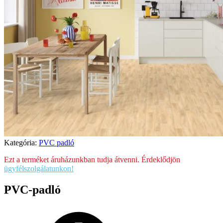
Kategória:
PVC padló
Ezt a terméket áruházunkban tudja átvenni. Érdeklődjön
ügyfélszolgálatunkon!
PVC-padló