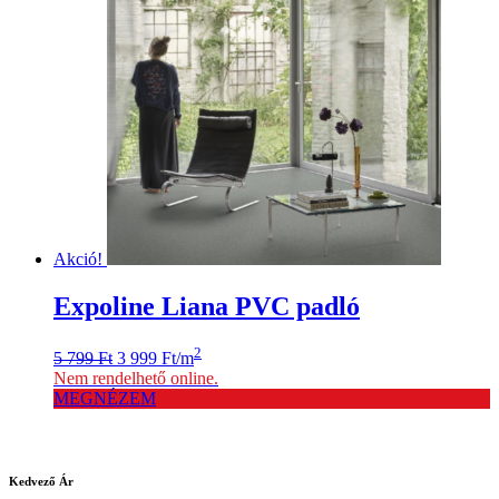
Akció!
Expoline Liana PVC padló
Original
Current
2
5 799
Ft
3 999
Ft
/m
price
price
Nem rendelhető online.
was:
is:
MEGNÉZEM
5
3
799 Ft.
999 Ft.
Kedvező
Ár